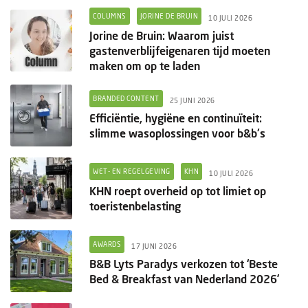
COLUMNS
JORINE DE BRUIN
10 JULI 2026
Jorine de Bruin: Waarom juist
gastenverblijfeigenaren tijd moeten
maken om op te laden
BRANDED CONTENT
25 JUNI 2026
Efficiëntie, hygiëne en continuïteit:
slimme wasoplossingen voor b&b's
WET- EN REGELGEVING
KHN
10 JULI 2026
KHN roept overheid op tot limiet op
toeristenbelasting
AWARDS
17 JUNI 2026
B&B Lyts Paradys verkozen tot ‘Beste
Bed & Breakfast van Nederland 2026’