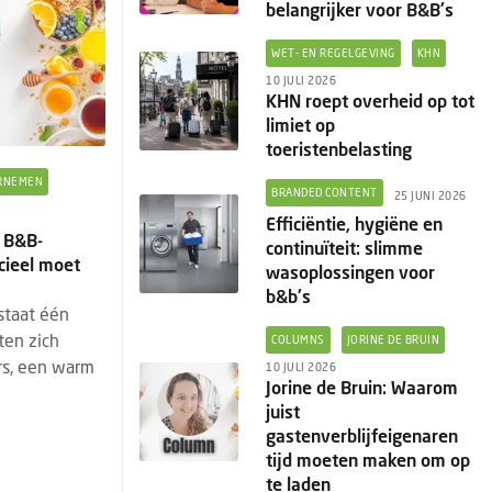
belangrijker voor B&B's
WET- EN REGELGEVING
KHN
10 JULI 2026
KHN roept overheid op tot
limiet op
toeristenbelasting
RNEMEN
BRANDED CONTENT
25 JUNI 2026
Efficiëntie, hygiëne en
e B&B-
continuïteit: slimme
cieel moet
wasoplossingen voor
b&b's
 staat één
sten zich
COLUMNS
JORINE DE BRUIN
rs, een warm
10 JULI 2026
Jorine de Bruin: Waarom
juist
gastenverblijfeigenaren
tijd moeten maken om op
te laden