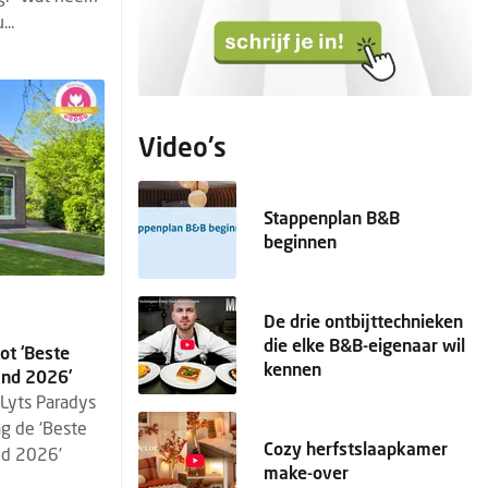
..
Video's
Stappenplan B&B
beginnen
De drie ontbijttechnieken
die elke B&B-eigenaar wil
ot ‘Beste
kennen
and 2026’
 Lyts Paradys
ag de ‘Beste
Cozy herfstslaapkamer
nd 2026’
make-over