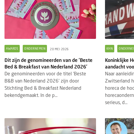
AWARDS
ONDERNEMEN
KHN
ONDERNE
20 MEI 2026
Dit zijn de genomineerden van de 'Beste
Koninklijke 
Bed & Breakfast van Nederland 2026'
aandacht voo
De genomineerden voor de titel ‘Beste
Naar aanleidi
B&B van Nederland 2026’ zijn door
Zwitserland h
Stichting Bed & Breakfast Nederland
horeca de hoo
bekendgemaakt. In de p...
horecaondern
serieus, d...