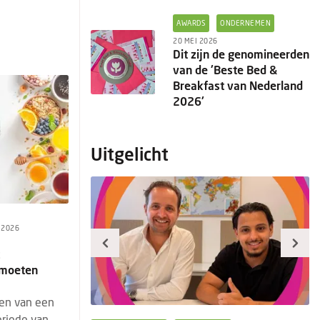
AWARDS
ONDERNEMEN
20 MEI 2026
Dit zijn de genomineerden
van de 'Beste Bed &
Breakfast van Nederland
2026'
Uitgelicht
I 2026
t
d moeten
ren van een
eriode van