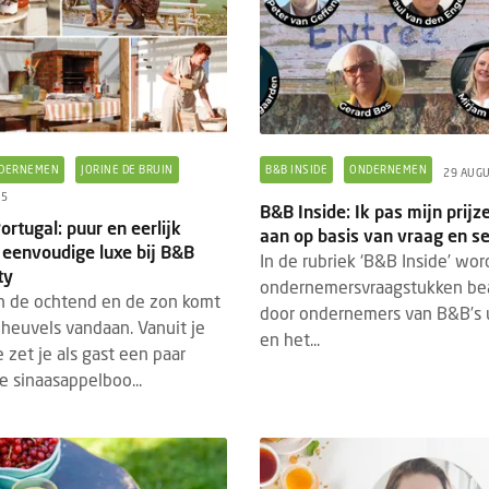
DERNEMEN
JORINE DE BRUIN
B&B INSIDE
ONDERNEMEN
29 AUG
25
B&B Inside: Ik pas mijn prij
ortugal: puur en eerlijk
aan op basis van vraag en s
 eenvoudige luxe bij B&B
In de rubriek ‘B&B Inside’ wo
ty
ondernemersvraagstukken b
in de ochtend en de zon komt
door ondernemers van B&B’s 
 heuvels vandaan. Vanuit je
en het...
zet je als gast een paar
e sinaasappelboo...