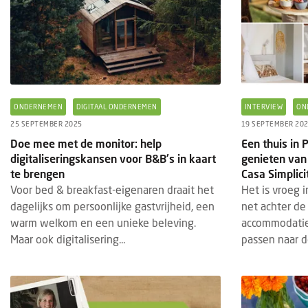
ONDERNEMEN
DIGITAAL ONDERNEMEN
INTERVIEW
ON
25 SEPTEMBER 2025
19 SEPTEMBER 20
Doe mee met de monitor: help
Een thuis in P
digitaliseringskansen voor B&B's in kaart
genieten van
te brengen
Casa Simplici
Voor bed & breakfast-eigenaren draait het
Het is vroeg 
dagelijks om persoonlijke gastvrijheid, een
net achter de
warm welkom en een unieke beleving.
accommodatie 
Maar ook digitalisering...
passen naar d