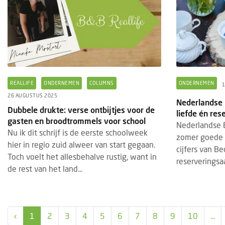
REALLIFE
ONDERNEMEN
COLUMNS
ONDERNEMEN
1
26 AUGUSTUS 2025
Nederlandse 
Dubbele drukte: verse ontbijtjes voor de
liefde én res
gasten en broodtrommels voor school
Nederlandse 
Nu ik dit schrijf is de eerste schoolweek
zomer goede z
hier in regio zuid alweer van start gegaan.
cijfers van Be
Toch voelt het allesbehalve rustig, want in
reserveringsa
de rest van het land...
‹
1
2
3
4
5
6
7
8
9
10
...