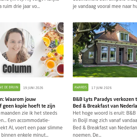
 ruim drie jaar vo...
je vandaag vooral mee naar hu.
NE DE BRUIN
AWARDS
19 JUNI 2026
17 JUNI 2026
uin: Waarom jouw
B&B Lyts Paradys verkozen t
f geen kopie hoeft te zijn
Bed & Breakfast van Nederl
maanden zie ik het steeds
Het hoge woord is eruit: B&B
n... Een accommodatie-
in Boijl mag zich vanaf vanda
ekt AI, voert een paar slimme
Bed & Breakfast van Nederla
 binnen enkele minut...
noemen. De...