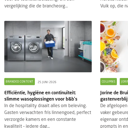
vergelijking die de brancheorg...
Vuik op, die na
BRANDED CONTENT
COLUMNS
JORI
25 JUNI 2026
Efficiëntie, hygiëne en continuïteit:
Jorine de Br
slimme wasoplossingen voor b&b's
gastenverblij
In de hospitality draait alles om beleving.
De afgelopen 
Gasten verwachten fris linnengoed, perfect
vaker gebeure
verzorgde kamers en een constante
eigenaar ontd
kwaliteit – iedere dag...
prompts in en