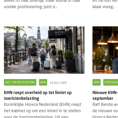
alleen in haar uiterlijk, maar vooral in haar
en na hun verb
BRANDED CONTENT
TECHNOLOGIE
COLU
5 AUGUSTUS 2026
unieke positionering. Juist d...
Waar vroeg...
Eigen webapp steeds belangrijker voor
Jori
B&B's
vand
Steeds meer bed & breakfasts kiezen voor
Mari
een eigen webapp om gasten vóór, tijdens
Holly
en na hun verblijf beter te informeren.
allee
Waar vroeg...
uniek
WET- EN REGELGEVING
KHN
KHN
PERSONAL
10 JULI 2026
KHN roept overheid op tot limiet op
Nieuwe KHN-v
toeristenbelasting
september
Koninklijke Horeca Nederland (KHN) roept
Ralf Benda w
het kabinet op om een limiet in te stellen
de nieuwe voo
voor de toeristenbelasting. Uit een
Horeca Nederl