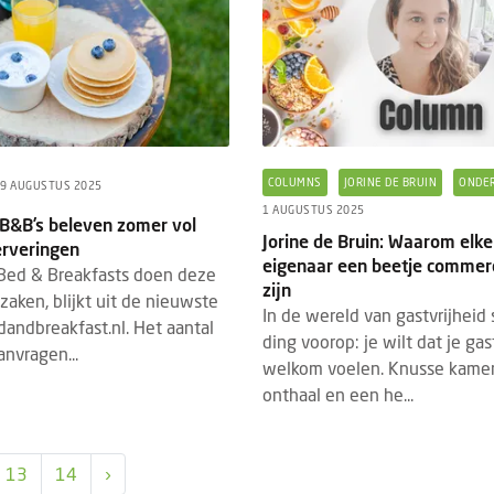
COLUMNS
JORINE DE BRUIN
ONDE
9 AUGUSTUS 2025
1 AUGUSTUS 2025
B&B’s beleven zomer vol
Jorine de Bruin: Waarom elk
erveringen
eigenaar een beetje commer
Bed & Breakfasts doen deze
zijn
aken, blijkt uit de nieuwste
In de wereld van gastvrijheid
dandbreakfast.nl. Het aantal
ding voorop: je wilt dat je ga
anvragen...
welkom voelen. Knusse kame
onthaal en een he...
13
14
›