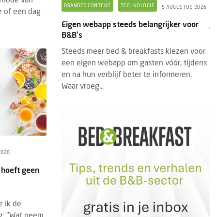
GIE
COLUMNS
JORINE DE BRUIN
5 AUGUSTUS 2026
7 AUGUSTUS 2026
ie of een dag
angrijker voor
Jorine de Bruin: Wat Marilyn Monroe ons
vandaag nog kan leren over gastvrijheid
asts kiezen voor
Marilyn Monroe was veel meer dan een
ten vóór, tijdens
Hollywood-icoon. Haar kracht zat niet
te informeren.
alleen in haar uiterlijk, maar vooral in haar
unieke positionering. Juist d...
2026
 hoeft geen
e ik de
g: "Wat neem