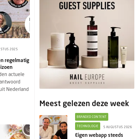
USTUS 2025
zen regelmatig
eizoen
rden actuele
eantwoord
uit Nederland
Meest gelezen deze week
BRANDED CONTENT
TECHNOLOGIE
5 AUGUSTUS 2026
Eigen webapp steeds