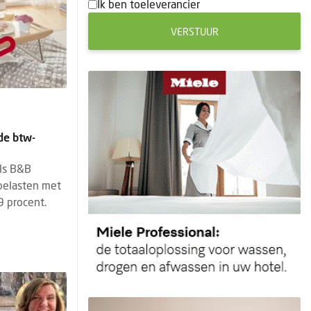
Ik ben toeleverancier
VERSTUUR
de btw-
als B&B
 belasten met
9 procent.