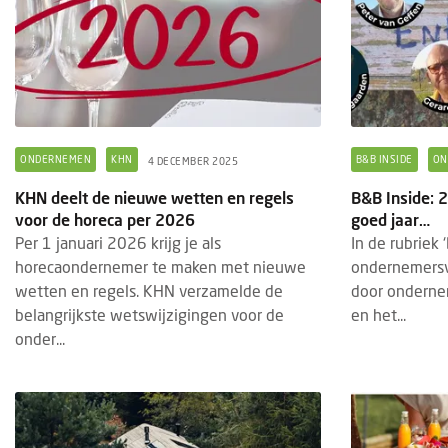
ONDERNEMEN
KHN
B&B INSIDE
ON
4 DECEMBER 2025
KHN deelt de nieuwe wetten en regels
B&B Inside: 
voor de horeca per 2026
goed jaar…
Per 1 januari 2026 krijg je als
In de rubriek
horecaondernemer te maken met nieuwe
ondernemers
wetten en regels. KHN verzamelde de
door onderne
belangrijkste wetswijzigingen voor de
en het...
onder...