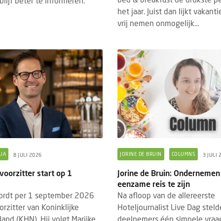
lijf beter te informeren.
MNS
JORINE DE BRUIN
BRANDED CONTENT
TECHNOLO
7 AUGUSTUS 2026
het jaar. Juist dan lijkt vakant
vrij nemen onmogelijk...
ne de Bruin: Wat Marilyn Monroe ons
Eigen webapp steeds bel
aag nog kan leren over gastvrijheid
B&B's
lyn Monroe was veel meer dan een
Steeds meer bed & breakf
wood-icoon. Haar kracht zat niet
een eigen webapp om gas
n in haar uiterlijk, maar vooral in haar
en na hun verblijf beter 
e positionering. Juist d...
Waar vroeg...
IA
JORINE DE BRUIN
COLUMNS
8 JULI 2026
3 JULI 
oorzitter start op 1
Jorine de Bruin: Ondernemen
eenzame reis te zijn
ordt per 1 september 2026
Na afloop van de allereerste
rzitter van Koninklijke
Hoteljournalist Live Dag steld
and (KHN). Hij volgt Marijke
deelnemers één simpele vraa