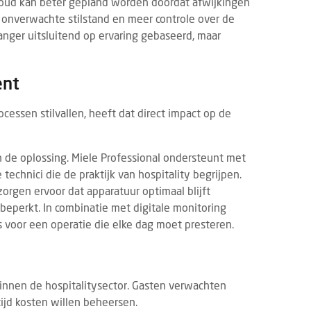
houd kan beter gepland worden doordat afwijkingen
er onverwachte stilstand en meer controle over de
langer uitsluitend op ervaring gebaseerd, maar
ent
rocessen stilvallen, heeft dat direct impact op de
n de oplossing. Miele Professional ondersteunt met
echnici die de praktijk van hospitality begrijpen.
orgen ervoor dat apparatuur optimaal blijft
beperkt. In combinatie met digitale monitoring
 voor een operatie die elke dag moet presteren.
innen de hospitalitysector. Gasten verwachten
tijd kosten willen beheersen.