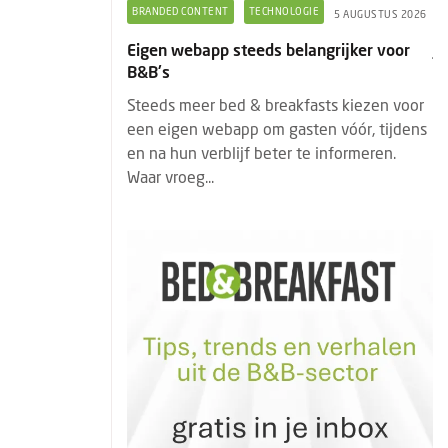
GIE
COLUMNS
JORINE DE BRUIN
5 AUGUSTUS 2026
7 AUGUSTUS 2026
angrijker voor
Jorine de Bruin: Wat Marilyn Monroe ons
vandaag nog kan leren over gastvrijheid
asts kiezen voor
Marilyn Monroe was veel meer dan een
ten vóór, tijdens
Hollywood-icoon. Haar kracht zat niet
te informeren.
alleen in haar uiterlijk, maar vooral in haar
unieke positionering. Juist d...