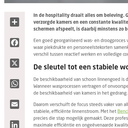
In de hospitality draait alles om beleving.
Share
verzorgde kamers en een constante kwalitei
schermen afspeelt, is daarbij minstens zo b
Facebook
Een goed georganiseerd was- en droogproces vo
waar piekdrukte en personeelstekorten samenk
verschil tussen reactief werken en volledige c
X
De sleutel tot een stabiele w
De beschikbaarheid van schoon linnengoed is d
WhatsApp
Wanneer wasprocessen vertragen of onvoorspel
de beschikbaarheid van kamers in het gedrang.
Email
Daarom verschuift de focus steeds vaker van al
stabiele, efficiënte linnenstroom. Met het
Benc
precies die stap mogelijk gemaakt. Deze profe
LinkedIn
maximale efficiëntie en ongeëvenaarde kwalite