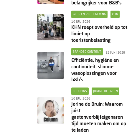
belangrijker voor B&B's
WET- EN REGELGEVING
KHN
10 JULI 2026
KHN roept overheid op tot
limiet op
toeristenbelasting
BRANDED CONTENT
25 JUNI 2026
Efficiëntie, hygiëne en
continuïteit: slimme
wasoplossingen voor
b&b's
COLUMNS
JORINE DE BRUIN
10 JULI 2026
Jorine de Bruin: Waarom
juist
gastenverblijfeigenaren
tijd moeten maken om op
te laden