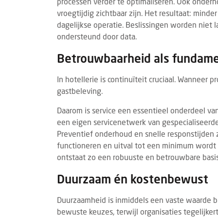
processen verder te optimaliseren. Ook onder
vroegtijdig zichtbaar zijn. Het resultaat: mind
dagelijkse operatie. Beslissingen worden niet 
ondersteund door data.
Betrouwbaarheid als fundam
In hotellerie is continuïteit cruciaal. Wanneer p
gastbeleving.
Daarom is service een essentieel onderdeel va
een eigen servicenetwerk van gespecialiseerde t
Preventief onderhoud en snelle responstijden z
functioneren en uitval tot een minimum wordt 
ontstaat zo een robuuste en betrouwbare basis
Duurzaam én kostenbewust
Duurzaamheid is inmiddels een vaste waarde b
bewuste keuzes, terwijl organisaties tegelijker