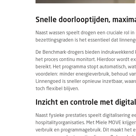
BRANDED CONTENT
TECHNOLOGIE
COLU
5 AUGUSTUS 2026
Eigen webapp steeds belangrijker voor
Jori
Snelle doorlooptijden, maxima
B&B's
vand
Steeds meer bed & breakfasts kiezen voor
Mari
Naast wassen speelt drogen een cruciale rol in
een eigen webapp om gasten vóór, tijdens
Holly
bezettingsgraden is het essentieel dat linneng
en na hun verblijf beter te informeren.
allee
De Benchmark-drogers bieden indrukwekkend kor
Waar vroeg...
uniek
het proces continu monitort. Hierdoor wordt 
bereikt. Het programma stopt automatisch, wa
voordelen: minder energieverbruik, behoud van 
Linnengoed is sneller opnieuw inzetbaar, waa
toch flexibel blijven.
Inzicht en controle met digit
Naast fysieke prestaties speelt digitalisering 
hospitalityorganisaties. Met Miele MOVE krijgen
verbruik en programmagebruik. Dit maakt het e