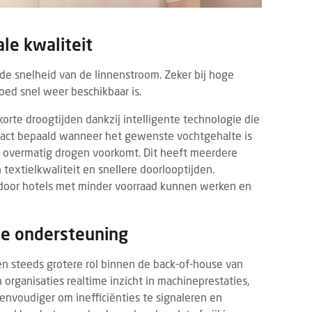
MNS
JORINE DE BRUIN
BRANDED CONTENT
TECHNOLO
7 AUGUSTUS 2026
ne de Bruin: Wat Marilyn Monroe ons
Eigen webapp steeds bel
le kwaliteit
aag nog kan leren over gastvrijheid
B&B's
lyn Monroe was veel meer dan een
Steeds meer bed & breakf
 de snelheid van de linnenstroom. Zeker bij hoge
wood-icoon. Haar kracht zat niet
een eigen webapp om gas
oed snel weer beschikbaar is.
n in haar uiterlijk, maar vooral in haar
en na hun verblijf beter 
te droogtijden dankzij intelligente technologie die
e positionering. Juist d...
Waar vroeg...
exact bepaald wanneer het gewenste vochtgehalte is
t overmatig drogen voorkomt. Dit heeft meerdere
textielkwaliteit en snellere doorlooptijden.
rdoor hotels met minder voorraad kunnen werken en
ale ondersteuning
een steeds grotere rol binnen de back-of-house van
 organisaties realtime inzicht in machineprestaties,
envoudiger om inefficiënties te signaleren en