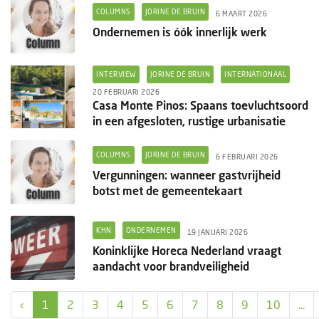
COLUMNS
JORINE DE BRUIN
6 MAART 2026
Ondernemen is óók innerlijk werk
INTERVIEW
JORINE DE BRUIN
INTERNATIONAAL
20 FEBRUARI 2026
Casa Monte Pinos: Spaans toevluchtsoord
in een afgesloten, rustige urbanisatie
COLUMNS
JORINE DE BRUIN
6 FEBRUARI 2026
Vergunningen: wanneer gastvrijheid
botst met de gemeentekaart
KHN
ONDERNEMEN
19 JANUARI 2026
Koninklijke Horeca Nederland vraagt
aandacht voor brandveiligheid
‹
1
2
3
4
5
6
7
8
9
10
...