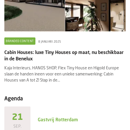
BRANDED CONTENT
O
8 JANUARI 2025
Cabin Houses: luxe Tiny Houses op maat, nu beschikbaar
Gr
in de Benelux
n
Kaja Interieurs, HANOS SHOP, Flex Tiny House en Higold Europe
Gr
–
slaan de handen ineen voor een unieke samenwerking: Cabin
de
Houses van A tot Z! Stap in de...
ve
Agenda
21
Gastvrij Rotterdam
SEP.