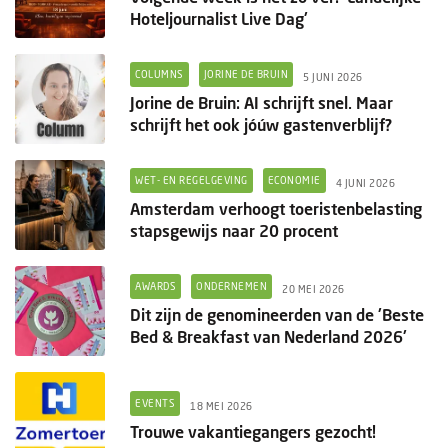
Hoteljournalist Live Dag'
COLUMNS
JORINE DE BRUIN
5 JUNI 2026
Jorine de Bruin: AI schrijft snel. Maar
schrijft het ook jóúw gastenverblijf?
WET- EN REGELGEVING
ECONOMIE
4 JUNI 2026
Amsterdam verhoogt toeristenbelasting
stapsgewijs naar 20 procent
AWARDS
ONDERNEMEN
20 MEI 2026
Dit zijn de genomineerden van de 'Beste
Bed & Breakfast van Nederland 2026'
EVENTS
18 MEI 2026
Trouwe vakantiegangers gezocht!