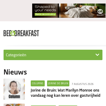
Categorieën
Columns
Nieuws
Wet- en regelgeving
COLUMNS
JORINE DE BRUIN
7 AUGUSTUS 2026
Internationaal
Jorine de Bruin: Wat Marilyn Monroe ons
vandaag nog kan leren over gastvrijheid
Interviews