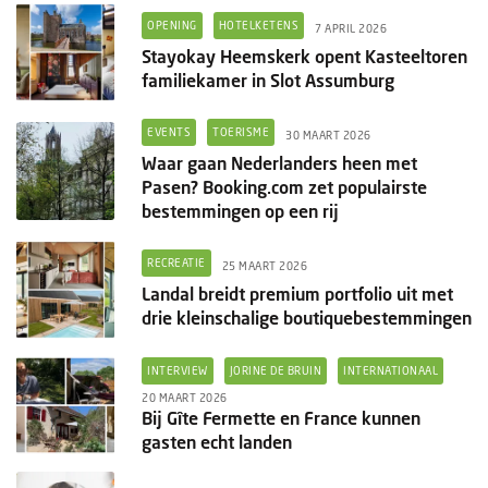
OPENING
HOTELKETENS
7 APRIL 2026
Stayokay Heemskerk opent Kasteeltoren
familiekamer in Slot Assumburg
EVENTS
TOERISME
30 MAART 2026
Waar gaan Nederlanders heen met
Pasen? Booking.com zet populairste
bestemmingen op een rij
RECREATIE
25 MAART 2026
Landal breidt premium portfolio uit met
drie kleinschalige boutiquebestemmingen
INTERVIEW
JORINE DE BRUIN
INTERNATIONAAL
20 MAART 2026
Bij Gîte Fermette en France kunnen
gasten echt landen