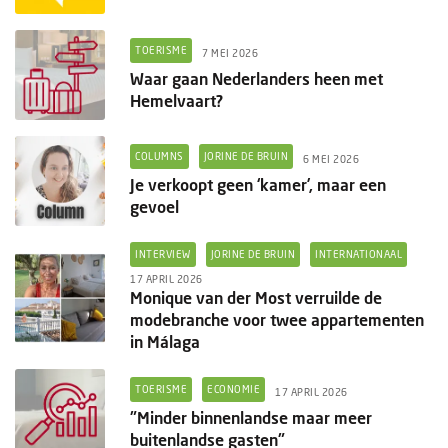
TOERISME
7 MEI 2026
Waar gaan Nederlanders heen met
Hemelvaart?
COLUMNS
JORINE DE BRUIN
6 MEI 2026
Je verkoopt geen ‘kamer’, maar een
gevoel
INTERVIEW
JORINE DE BRUIN
INTERNATIONAAL
17 APRIL 2026
Monique van der Most verruilde de
modebranche voor twee appartementen
in Málaga
TOERISME
ECONOMIE
17 APRIL 2026
"Minder binnenlandse maar meer
buitenlandse gasten"