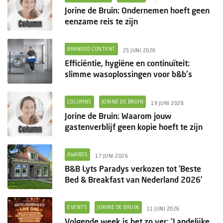
Jorine de Bruin: Ondernemen hoeft geen
eenzame reis te zijn
BRANDED CONTENT
25 JUNI 2026
Efficiëntie, hygiëne en continuïteit:
slimme wasoplossingen voor b&b's
COLUMNS
JORINE DE BRUIN
19 JUNI 2026
Jorine de Bruin: Waarom jouw
gastenverblijf geen kopie hoeft te zijn
AWARDS
17 JUNI 2026
B&B Lyts Paradys verkozen tot ‘Beste
Bed & Breakfast van Nederland 2026’
EVENTS
JORINE DE BRUIN
11 JUNI 2026
Volgende week is het zo ver: 'Landelijke