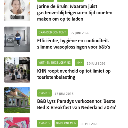
Jorine de Bruin: Waarom juist
gastenverblijfeigenaren tijd moeten
maken om op te laden
BRANDED CONTENT
25 JUNI 2026
Efficiëntie, hygiëne en continuïteit:
slimme wasoplossingen voor b&b's
WET- EN REGELGEVING
KHN
10 JULI 2026
KHN roept overheid op tot limiet op
toeristenbelasting
AWARDS
17 JUNI 2026
B&B Lyts Paradys verkozen tot ‘Beste
Bed & Breakfast van Nederland 2026’
AWARDS
ONDERNEMEN
20 MEI 2026