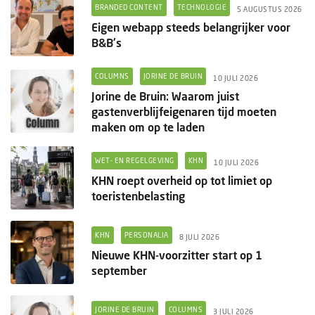
Ondernemen
BRANDED CONTENT
TECHNOLOGIE
5 AUGUSTUS 2026
Eigen webapp steeds belangrijker voor
B&B's
COLUMNS
JORINE DE BRUIN
10 JULI 2026
Jorine de Bruin: Waarom juist
gastenverblijfeigenaren tijd moeten
maken om op te laden
WET- EN REGELGEVING
KHN
10 JULI 2026
KHN roept overheid op tot limiet op
toeristenbelasting
KHN
PERSONALIA
8 JULI 2026
Nieuwe KHN-voorzitter start op 1
september
JORINE DE BRUIN
COLUMNS
3 JULI 2026