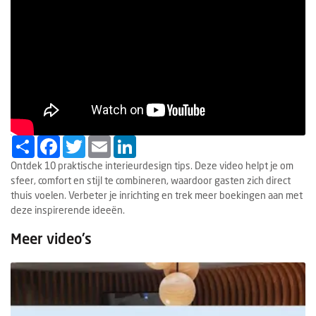
Ondernemen
Share
Facebook
Twitter
Email
LinkedIn
Ontdek 10 praktische interieurdesign tips. Deze video helpt je om
sfeer, comfort en stijl te combineren, waardoor gasten zich direct
thuis voelen. Verbeter je inrichting en trek meer boekingen aan met
deze inspirerende ideeën.
Meer video's