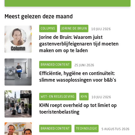
Meest gelezen deze maand
COLUMNS
JORINE DE BRUIN
10 JULI 2026
Jorine de Bruin: Waarom juist
gastenverblijfeigenaren tijd moeten
maken om op te laden
BRANDED CONTENT
25 JUNI 2026
Efficiëntie, hygiëne en continuïteit:
slimme wasoplossingen voor b&b's
WET- EN REGELGEVING
KHN
10 JULI 2026
KHN roept overheid op tot limiet op
toeristenbelasting
BRANDED CONTENT
TECHNOLOGIE
5 AUGUSTUS 2026