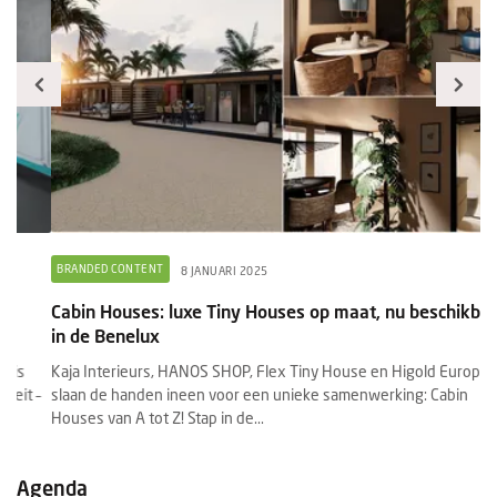
BRANDED CONTENT
O
8 JANUARI 2025
Cabin Houses: luxe Tiny Houses op maat, nu beschikbaar
Gr
in de Benelux
n
Kaja Interieurs, HANOS SHOP, Flex Tiny House en Higold Europe
Gr
–
slaan de handen ineen voor een unieke samenwerking: Cabin
de
Houses van A tot Z! Stap in de...
ve
Agenda