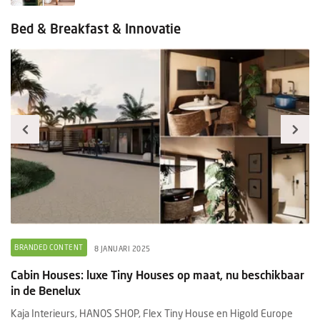
Bed & Breakfast & Innovatie
BRANDED CONTENT
O
8 JANUARI 2025
Cabin Houses: luxe Tiny Houses op maat, nu beschikbaar
Gr
in de Benelux
n
Kaja Interieurs, HANOS SHOP, Flex Tiny House en Higold Europe
Gr