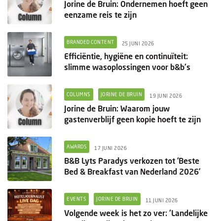
Jorine de Bruin: Ondernemen hoeft geen
eenzame reis te zijn
BRANDED CONTENT
25 JUNI 2026
Efficiëntie, hygiëne en continuïteit:
slimme wasoplossingen voor b&b's
COLUMNS
JORINE DE BRUIN
19 JUNI 2026
Jorine de Bruin: Waarom jouw
gastenverblijf geen kopie hoeft te zijn
AWARDS
17 JUNI 2026
B&B Lyts Paradys verkozen tot ‘Beste
Bed & Breakfast van Nederland 2026’
EVENTS
JORINE DE BRUIN
11 JUNI 2026
Volgende week is het zo ver: 'Landelijke