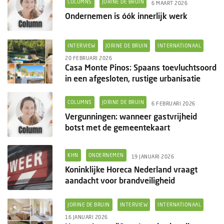
COLUMNS
JORINE DE BRUIN
6 MAART 2026
Ondernemen is óók innerlijk werk
INTERVIEW
JORINE DE BRUIN
INTERNATIONAAL
20 FEBRUARI 2026
Casa Monte Pinos: Spaans toevluchtsoord
in een afgesloten, rustige urbanisatie
COLUMNS
JORINE DE BRUIN
6 FEBRUARI 2026
Vergunningen: wanneer gastvrijheid
botst met de gemeentekaart
KHN
ONDERNEMEN
19 JANUARI 2026
Koninklijke Horeca Nederland vraagt
aandacht voor brandveiligheid
JORINE DE BRUIN
INTERVIEW
INTERNATIONAAL
16 JANUARI 2026