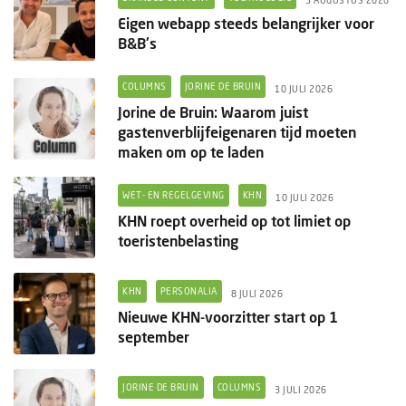
Eigen webapp steeds belangrijker voor
B&B's
COLUMNS
JORINE DE BRUIN
10 JULI 2026
Jorine de Bruin: Waarom juist
gastenverblijfeigenaren tijd moeten
maken om op te laden
WET- EN REGELGEVING
KHN
10 JULI 2026
KHN roept overheid op tot limiet op
toeristenbelasting
KHN
PERSONALIA
8 JULI 2026
Nieuwe KHN-voorzitter start op 1
september
JORINE DE BRUIN
COLUMNS
3 JULI 2026