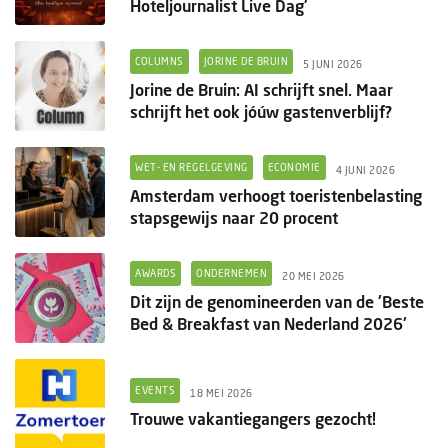
Hoteljournalist Live Dag'
COLUMNS
JORINE DE BRUIN
5 JUNI 2026
Jorine de Bruin: AI schrijft snel. Maar
schrijft het ook jóúw gastenverblijf?
WET- EN REGELGEVING
ECONOMIE
4 JUNI 2026
Amsterdam verhoogt toeristenbelasting
stapsgewijs naar 20 procent
AWARDS
ONDERNEMEN
20 MEI 2026
Dit zijn de genomineerden van de 'Beste
Bed & Breakfast van Nederland 2026'
EVENTS
18 MEI 2026
Trouwe vakantiegangers gezocht!