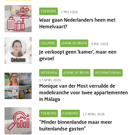
TOERISME
7 MEI 2026
Waar gaan Nederlanders heen met
Hemelvaart?
COLUMNS
JORINE DE BRUIN
6 MEI 2026
Je verkoopt geen ‘kamer’, maar een
gevoel
INTERVIEW
JORINE DE BRUIN
INTERNATIONAAL
17 APRIL 2026
Monique van der Most verruilde de
modebranche voor twee appartementen
in Málaga
TOERISME
ECONOMIE
17 APRIL 2026
"Minder binnenlandse maar meer
buitenlandse gasten"