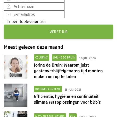
Ik ben toeleverancier
VERSTUUR
Meest gelezen deze maand
COLUMNS
JORINE DE BRUIN
10 JULI 2026
Jorine de Bruin: Waarom juist
gastenverblijfeigenaren tijd moeten
maken om op te laden
BRANDED CONTENT
25 JUNI 2026
Efficiëntie, hygiëne en continuïteit:
slimme wasoplossingen voor b&b's
WET- EN REGELGEVING
KHN