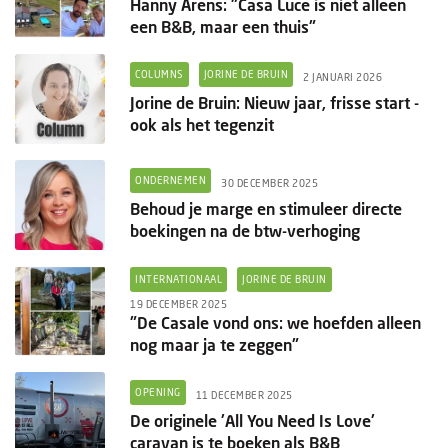
Hanny Arens: "Casa Luce is niet alleen
een B&B, maar een thuis"
COLUMNS
JORINE DE BRUIN
2 JANUARI 2026
Jorine de Bruin: Nieuw jaar, frisse start -
ook als het tegenzit
ONDERNEMEN
30 DECEMBER 2025
Behoud je marge en stimuleer directe
boekingen na de btw-verhoging
INTERNATIONAAL
JORINE DE BRUIN
19 DECEMBER 2025
"De Casale vond ons: we hoefden alleen
nog maar ja te zeggen"
OPENING
11 DECEMBER 2025
De originele 'All You Need Is Love'
caravan is te boeken als B&B