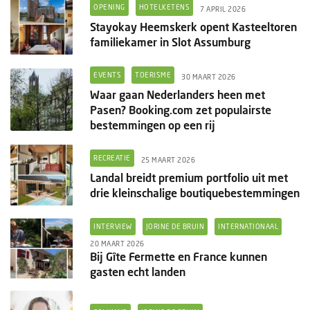
OPENING
HOTELKETENS
7 APRIL 2026
Stayokay Heemskerk opent Kasteeltoren
familiekamer in Slot Assumburg
EVENTS
TOERISME
30 MAART 2026
Waar gaan Nederlanders heen met
Pasen? Booking.com zet populairste
bestemmingen op een rij
RECREATIE
25 MAART 2026
Landal breidt premium portfolio uit met
drie kleinschalige boutiquebestemmingen
INTERVIEW
JORINE DE BRUIN
INTERNATIONAAL
20 MAART 2026
Bij Gîte Fermette en France kunnen
gasten echt landen