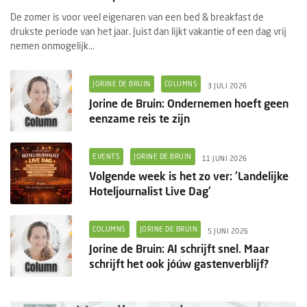
De zomer is voor veel eigenaren van een bed & breakfast de
drukste periode van het jaar. Juist dan lijkt vakantie of een dag vrij
nemen onmogelijk...
JORINE DE BRUIN
COLUMNS
3 JULI 2026
Jorine de Bruin: Ondernemen hoeft geen
eenzame reis te zijn
EVENTS
JORINE DE BRUIN
11 JUNI 2026
Volgende week is het zo ver: 'Landelijke
Hoteljournalist Live Dag'
COLUMNS
JORINE DE BRUIN
5 JUNI 2026
Jorine de Bruin: AI schrijft snel. Maar
schrijft het ook jóúw gastenverblijf?