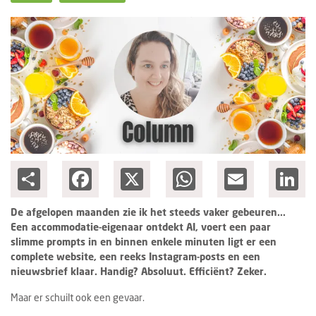
Ondernemen
Share
Facebook
X
WhatsApp
Email
Lin
De afgelopen maanden zie ik het steeds vaker gebeuren...
Een accommodatie-eigenaar ontdekt AI, voert een paar
slimme prompts in en binnen enkele minuten ligt er een
complete website, een reeks Instagram-posts en een
nieuwsbrief klaar. Handig? Absoluut. Efficiënt? Zeker.
Maar er schuilt ook een gevaar.