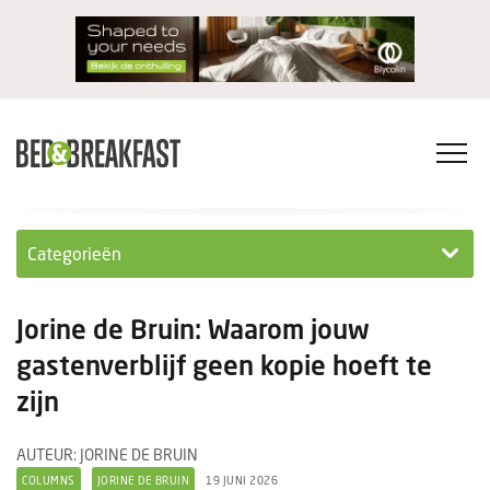
Categorieën
Columns
Jorine de Bruin: Waarom jouw
Wet- en regelgeving
gastenverblijf geen kopie hoeft te
zijn
Internationaal
Interviews
AUTEUR: JORINE DE BRUIN
COLUMNS
JORINE DE BRUIN
19 JUNI 2026