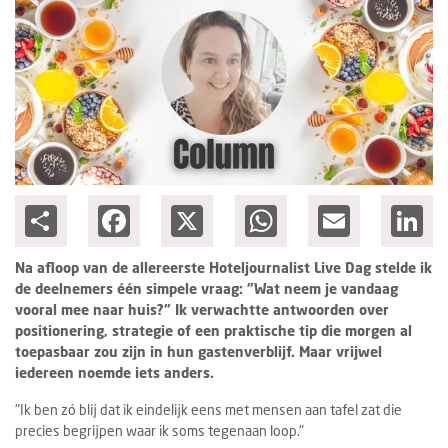
Ondernemen
Share
Facebook
X
WhatsApp
Email
Lin
Na afloop van de allereerste Hoteljournalist Live Dag stelde ik
de deelnemers één simpele vraag: "Wat neem je vandaag
vooral mee naar huis?" Ik verwachtte antwoorden over
positionering, strategie of een praktische tip die morgen al
toepasbaar zou zijn in hun gastenverblijf. Maar vrijwel
iedereen noemde iets anders.
"Ik ben zó blij dat ik eindelijk eens met mensen aan tafel zat die
precies begrijpen waar ik soms tegenaan loop."