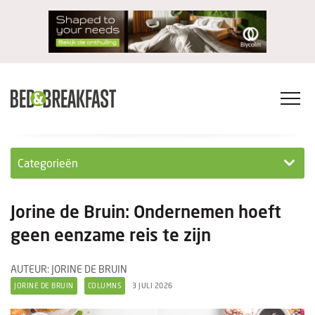
Categorieën
Columns
Jorine de Bruin: Ondernemen hoeft
Wet- en regelgeving
geen eenzame reis te zijn
Internationaal
AUTEUR: JORINE DE BRUIN
JORINE DE BRUIN
COLUMNS
3 JULI 2026
Interviews