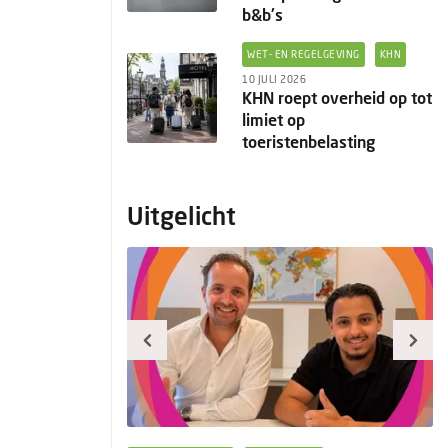
b&b's
WET- EN REGELGEVING
KHN
10 JULI 2026
KHN roept overheid op tot
limiet op
toeristenbelasting
Uitgelicht