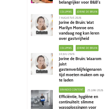
belangrijker voor B&B's
COLUMNS
JORINE DE BRUIN
7 AUGUSTUS 2026
Jorine de Bruin: Wat
Marilyn Monroe ons
vandaag nog kan leren
over gastvrijheid
COLUMNS
JORINE DE BRUIN
10 JULI 2026
Jorine de Bruin: Waarom
juist
gastenverblijfeigenaren
tijd moeten maken om op
te laden
BRANDED CONTENT
25 JUNI 2026
Efficiëntie, hygiëne en
continuïteit: slimme
wasoplossingen voor