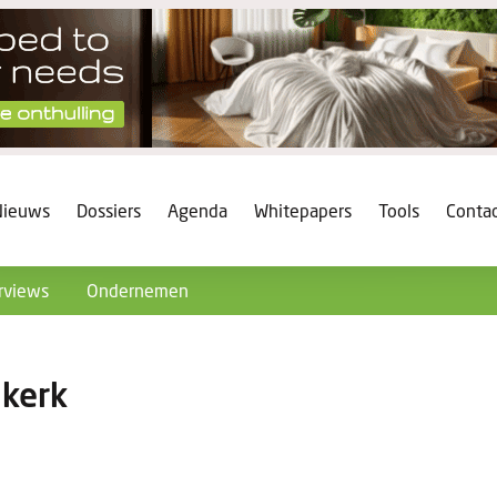
Nieuws
Dossiers
Agenda
Whitepapers
Tools
Conta
rviews
Ondernemen
 kerk