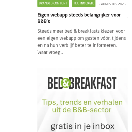
GIE
COLUMNS
JORINE DE BRUIN
5 AUGUSTUS 2026
7 AUGUSTUS 2026
angrijker voor
Jorine de Bruin: Wat Marilyn Monroe ons
vandaag nog kan leren over gastvrijheid
asts kiezen voor
Marilyn Monroe was veel meer dan een
ten vóór, tijdens
Hollywood-icoon. Haar kracht zat niet
te informeren.
alleen in haar uiterlijk, maar vooral in haar
unieke positionering. Juist d...