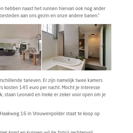
MNS
JORINE DE BRUIN
BRANDED CONTENT
TECHNOLO
7 AUGUSTUS 2026
 en hebben naast het runnen hiervan ook nog ander
ne de Bruin: Wat Marilyn Monroe ons
Eigen webapp steeds bel
 besteden aan ons gezin en onze andere banen.”
aag nog kan leren over gastvrijheid
B&B's
lyn Monroe was veel meer dan een
Steeds meer bed & breakf
wood-icoon. Haar kracht zat niet
een eigen webapp om gas
n in haar uiterlijk, maar vooral in haar
en na hun verblijf beter 
e positionering. Juist d...
Waar vroeg...
chillende tarieven. Er zijn namelijk twee kamers
 kosten 145 euro per nacht. Mocht je interesse
, staan Leonard en Ineke er zeker voor open om je
n Haakweg 16 in Vrouwenpolder staat te koop op
briek komt en kunnen wij
de
foto’s rechtenvrij