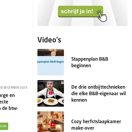
Video's
Stappenplan B&B
beginnen
De drie ontbijttechnieken
30 DECEMBER 2025
die elke B&B-eigenaar wil
arge en
kennen
ecte
 de btw-
Cozy herfstslaapkamer
KHN
make-over