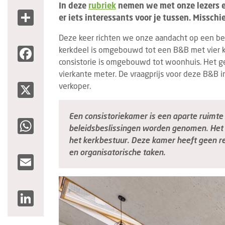
In deze
rubriek
nemen we met onze lezers een
Share
er iets interessants voor je tussen. Missch
Deze keer richten we onze aandacht op een bed
Facebook
kerkdeel is omgebouwd tot een B&B met vier 
consistorie is omgebouwd tot woonhuis. Het g
vierkante meter. De vraagprijs voor deze B&B i
X
verkoper.
Een consistoriekamer is een aparte ruimte
WhatsApp
beleidsbeslissingen worden genomen. Het w
het kerkbestuur. Deze kamer heeft geen rel
en organisatorische taken.
Email
LinkedIn