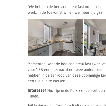
BRANDED CONTENT
TECHNOLOGIE
COLU
5 AUGUSTUS 2026
“We hebben de bed and breakfast nu tien jaar
Eigen webapp steeds belangrijker voor
Jori
werk. In de toekomst willen we meer tijd gaan
B&B's
vand
Steeds meer bed & breakfasts kiezen voor
Mari
een eigen webapp om gasten vóór, tijdens
Holly
en na hun verblijf beter te informeren.
allee
Waar vroeg...
uniek
Momenteel kent de bed and breakfast twee vers
voor 135 euro per nacht en twee andere kamers
hebben in de aankoop van deze voormalige kerk
een tijdje in te werken.
Interesse?
Nachtje in de Kerk aan de Fort de
Funda.
Wil je dat jouw bijzondere B&B ook in deze ru