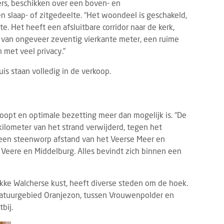
ers, beschikken over een boven- en
slaap- of zitgedeelte. “Het woondeel is geschakeld,
e. Het heeft een afsluitbare corridor naar de kerk,
van ongeveer zeventig vierkante meter, een ruime
 met veel privacy.”
s staan volledig in de verkoop.
opt en optimale bezetting meer dan mogelijk is. “De
 kilometer van het strand verwijderd, tegen het
s een steenworp afstand van het Veerse Meer en
 Veere en Middelburg. Alles bevindt zich binnen een
kke Walcherse kust, heeft diverse steden om de hoek.
t natuurgebied Oranjezon, tussen Vrouwenpolder en
bij.