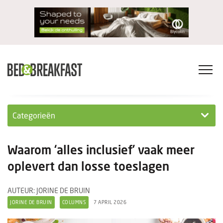
Categorieën
Columns
Waarom ‘alles inclusief’ vaak meer
Wet- en regelgeving
oplevert dan losse toeslagen
Internationaal
AUTEUR: JORINE DE BRUIN
JORINE DE BRUIN
COLUMNS
7 APRIL 2026
Interviews