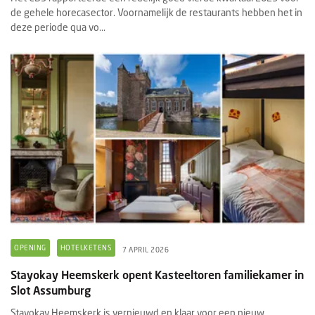
de gehele horecasector. Voornamelijk de restaurants hebben het in
deze periode qua vo...
OPENING
HOTELKETENS
7 APRIL 2026
Stayokay Heemskerk opent Kasteeltoren familiekamer in
Slot Assumburg
Stayokay Heemskerk is vernieuwd en klaar voor een nieuw