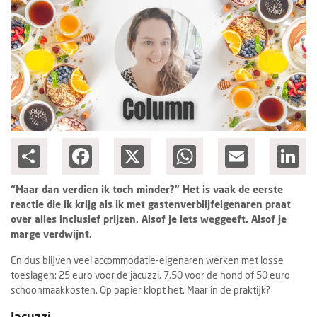
Ondernemen
Share
Facebook
X
WhatsApp
Email
Lin
“Maar dan verdien ik toch minder?” Het is vaak de eerste
reactie die ik krijg als ik met gastenverblijfeigenaren praat
over alles inclusief prijzen. Alsof je iets weggeeft. Alsof je
marge verdwijnt.
En dus blijven veel accommodatie-eigenaren werken met losse
toeslagen: 25 euro voor de jacuzzi, 7,50 voor de hond of 50 euro
schoonmaakkosten. Op papier klopt het. Maar in de praktijk?