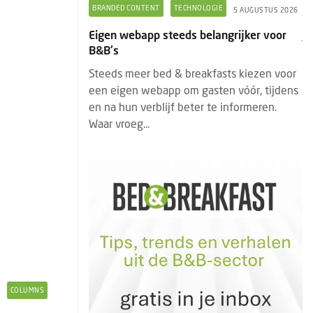
GIE
COLUMNS
JORINE DE BRUIN
5 AUGUSTUS 2026
7 AUGUSTUS 2026
angrijker voor
Jorine de Bruin: Wat Marilyn Monroe ons
vandaag nog kan leren over gastvrijheid
asts kiezen voor
Marilyn Monroe was veel meer dan een
ten vóór, tijdens
Hollywood-icoon. Haar kracht zat niet
te informeren.
alleen in haar uiterlijk, maar vooral in haar
unieke positionering. Juist d...
COLUMNS