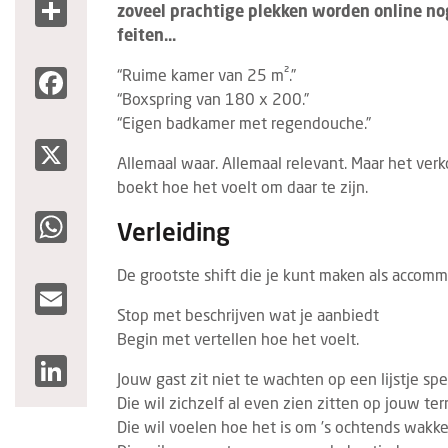
Share
zoveel prachtige plekken worden online no
feiten...
Facebook
“Ruime kamer van 25 m².”
“Boxspring van 180 x 200.”
“Eigen badkamer met regendouche.”
X
Allemaal waar. Allemaal relevant. Maar het ver
boekt hoe het voelt om daar te zijn.
WhatsApp
Verleiding
De grootste shift die je kunt maken als accomm
Email
Stop met beschrijven wat je aanbiedt
Begin met vertellen hoe het voelt.
LinkedIn
Jouw gast zit niet te wachten op een lijstje spec
Die wil zichzelf al even zien zitten op jouw terr
Die wil voelen hoe het is om ’s ochtends wakke