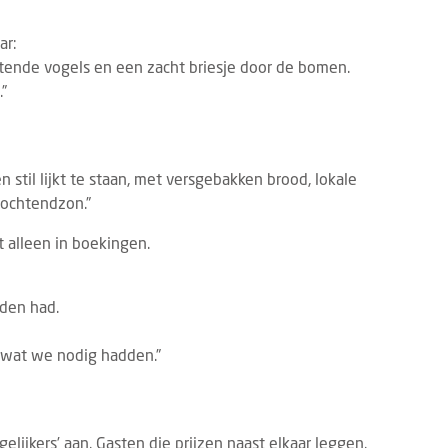
ar:
itende vogels en een zacht briesje door de bomen.
.”
n stil lijkt te staan, met versgebakken brood, lokale
e ochtendzon.”
 alleen in boekingen.
eden had.
s wat we nodig hadden.”
ergelijkers’ aan. Gasten die prijzen naast elkaar leggen.