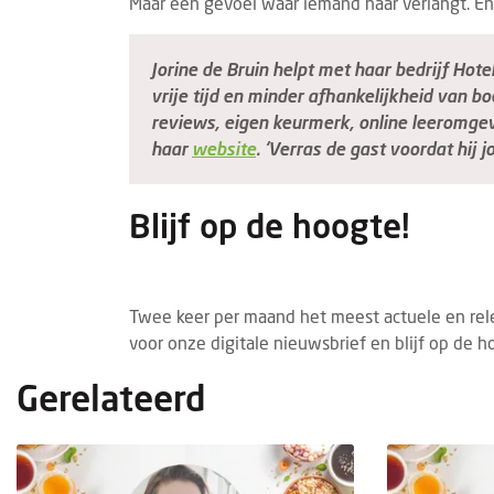
Maar een gevoel waar iemand naar verlangt. En
BRANDED CONTENT
TECHNOLOGIE
COLU
5 AUGUSTUS 2026
Eigen webapp steeds belangrijker voor
Jori
Jorine de Bruin helpt met haar bedrijf Hot
B&B's
vand
vrije tijd en minder afhankelijkheid van 
Steeds meer bed & breakfasts kiezen voor
Mari
reviews, eigen keurmerk, online leeromgevi
een eigen webapp om gasten vóór, tijdens
Holly
haar
website
. ‘Verras de gast voordat hij jo
en na hun verblijf beter te informeren.
allee
Waar vroeg...
uniek
Blijf op de hoogte!
Twee keer per maand het meest actuele en rele
voor onze digitale nieuwsbrief en blijf op de h
Gerelateerd