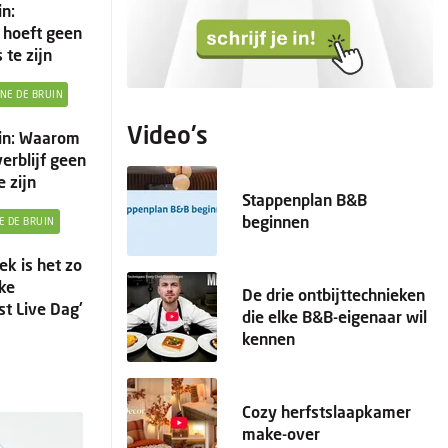
in:
hoeft geen
 te zijn
INE DE BRUIN
Video's
uin: Waarom
erblijf geen
e zijn
Stappenplan B&B
beginnen
E DE BRUIN
k is het zo
jke
De drie ontbijttechnieken
st Live Dag'
die elke B&B-eigenaar wil
kennen
Cozy herfstslaapkamer
make-over