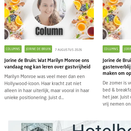
COLUMNS
JORINE DE BRUIN
COLUMNS
JORI
7 AUGUSTUS 2026
Jorine de Bruin: Wat Marilyn Monroe ons
Jorine de Bru
vandaag nog kan leren over gastvrijheid
gastenverbli
maken om op 
Marilyn Monroe was veel meer dan een
De zomer is v
Hollywood-icoon. Haar kracht zat niet
bed & breakfa
alleen in haar uiterlijk, maar vooral in haar
het jaar. Juis
unieke positionering. Juist d...
vrij nemen onm