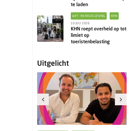
te laden
WET- EN REGELGEVING
KHN
10 JULI 2026
KHN roept overheid op tot
limiet op
toeristenbelasting
Uitgelicht