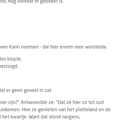
ld, nog vóórdat er geboekt is.
 even Karin noemen - die hier enorm mee worstelde.
les klopte.
verzorgd.
at er geen gevoel in zat.
ier zijn?" Antwoordde ze: "Dat ze hier zo tot rust
thuiskomen. Hoe ze genieten van het platteland en de
l het kwartje. Want dat stond nergens.