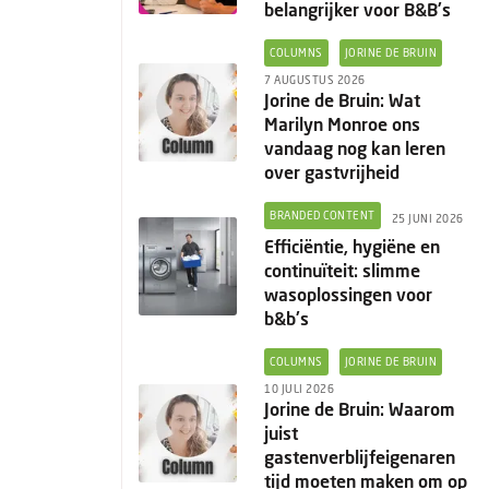
belangrijker voor B&B's
COLUMNS
JORINE DE BRUIN
7 AUGUSTUS 2026
Jorine de Bruin: Wat
Marilyn Monroe ons
vandaag nog kan leren
over gastvrijheid
BRANDED CONTENT
25 JUNI 2026
Efficiëntie, hygiëne en
continuïteit: slimme
wasoplossingen voor
b&b's
COLUMNS
JORINE DE BRUIN
10 JULI 2026
Jorine de Bruin: Waarom
juist
gastenverblijfeigenaren
tijd moeten maken om op