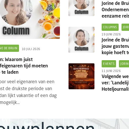
Jorine de Bru
Ondernemen 
eenzame reis
COLUMNS
JOR
19 JUNI 2026
Jorine de Br
jouw gastenv
NE DE BRUIN
10 JULI 2026
kopie hoeft t
in: Waarom juist
EVENTS
JORIN
jfeigenaren tijd moeten
te laden
11 JUNI 2026
Volgende wee
oor veel eigenaren van een
ver: 'Landeli
st de drukste periode van
Hoteljournali
t dan lijkt vakantie of een dag
ogelijk...