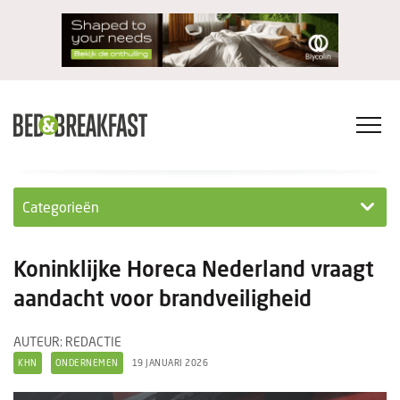
Categorieën
Columns
Koninklijke Horeca Nederland vraagt
Wet- en regelgeving
aandacht voor brandveiligheid
Internationaal
AUTEUR: REDACTIE
KHN
ONDERNEMEN
19 JANUARI 2026
Interviews