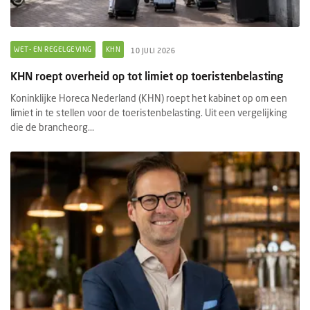
WET- EN REGELGEVING
KHN
10 JULI 2026
KHN roept overheid op tot limiet op toeristenbelasting
Koninklijke Horeca Nederland (KHN) roept het kabinet op om een
limiet in te stellen voor de toeristenbelasting. Uit een vergelijking
die de brancheorg...