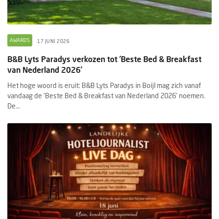
AWARDS
17 JUNI 2026
B&B Lyts Paradys verkozen tot ‘Beste Bed & Breakfast
van Nederland 2026’
Het hoge woord is eruit: B&B Lyts Paradys in Boijl mag zich vanaf
vandaag de ‘Beste Bed & Breakfast van Nederland 2026’ noemen.
De...