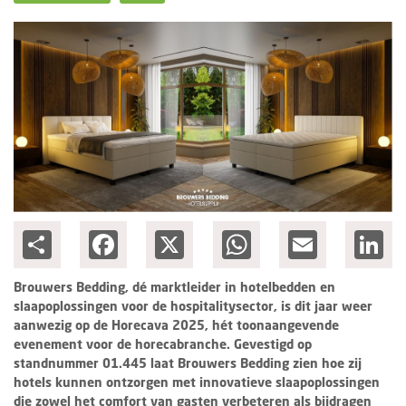
Ondernemen
Share
Facebook
X
WhatsApp
Email
Lin
Brouwers Bedding, dé marktleider in hotelbedden en
slaapoplossingen voor de hospitalitysector, is dit jaar weer
aanwezig op de Horecava 2025, hét toonaangevende
evenement voor de horecabranche. Gevestigd op
standnummer 01.445 laat Brouwers Bedding zien hoe zij
hotels kunnen ontzorgen met innovatieve slaapoplossingen
die zowel het comfort van gasten verbeteren als bijdragen