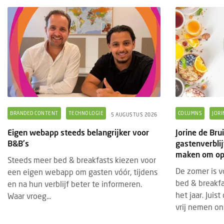
Eige
B&B'
Stee
een 
en na
Waar 
BRANDED CONTENT
TECHNOLOGIE
COLUMNS
JORI
5 AUGUSTUS 2026
Eigen webapp steeds belangrijker voor
Jorine de Bru
B&B's
gastenverbli
maken om op 
Steeds meer bed & breakfasts kiezen voor
De zomer is v
een eigen webapp om gasten vóór, tijdens
bed & breakfa
en na hun verblijf beter te informeren.
het jaar. Juis
Waar vroeg...
vrij nemen onm