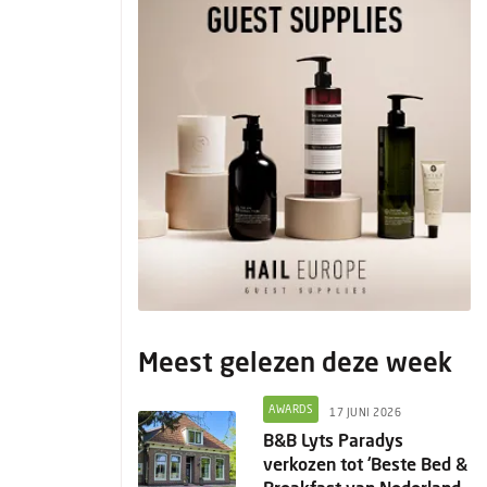
Meest gelezen deze week
AWARDS
17 JUNI 2026
B&B Lyts Paradys
verkozen tot ‘Beste Bed &