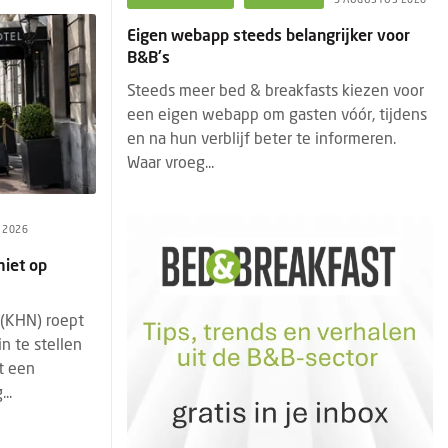
angrijker voor
Eigen webapp steeds belangrijker voor
B&B's
asts kiezen voor
Steeds meer bed & breakfasts kiezen voor
ten vóór, tijdens
een eigen webapp om gasten vóór, tijdens
te informeren.
en na hun verblijf beter te informeren.
Waar vroeg...
I 2026
miet op
 (KHN) roept
n te stellen
it een
..