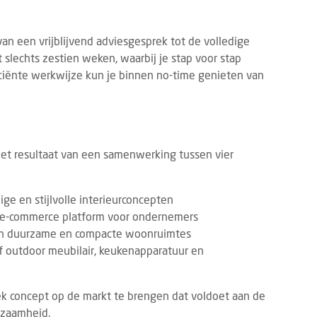
n een vrijblijvend adviesgesprek tot de volledige
t slechts zestien weken, waarbij je stap voor stap
iciënte werkwijze kun je binnen no-time genieten van
het resultaat van een samenwerking tussen vier
ge en stijlvolle interieurconcepten
 e-commerce platform voor ondernemers
 van duurzame en compacte woonruimtes
f outdoor meubilair, keukenapparatuur en
k concept op de markt te brengen dat voldoet aan de
rzaamheid.