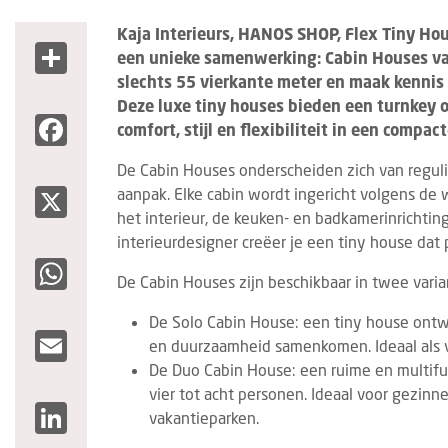
Kaja Interieurs, HANOS SHOP, Flex Tiny Ho
Share
een unieke samenwerking: Cabin Houses van
slechts 55 vierkante meter en maak kennis
Deze luxe tiny houses bieden een turnkey o
Facebook
comfort, stijl en flexibiliteit in een compa
De Cabin Houses onderscheiden zich van reguli
X
aanpak. Elke cabin wordt ingericht volgens de 
het interieur, de keuken- en badkamerinrichti
interieurdesigner creëer je een tiny house dat
WhatsApp
De Cabin Houses zijn beschikbaar in twee varia
De Solo Cabin House: een tiny house ontwo
Email
en duurzaamheid samenkomen. Ideaal als v
De Duo Cabin House: een ruime en multif
vier tot acht personen. Ideaal voor gezin
LinkedIn
vakantieparken.