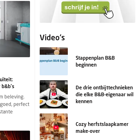
Video's
Stappenplan B&B
beginnen
uïteit:
 b&b's
De drie ontbijttechnieken
die elke B&B-eigenaar wil
om beleving.
kennen
ngoed, perfect
stante
Cozy herfstslaapkamer
make-over