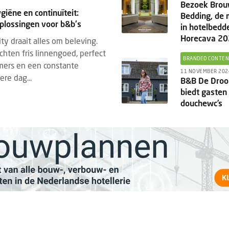
Bezoek Brou
ygiëne en continuïteit:
Bedding, de 
lossingen voor b&b's
in hotelbedd
Horecava 2
ity draait alles om beleving.
hten fris linnengoed, perfect
BRANDED CONTE
mers en een constante
11 NOVEMBER 202
ere dag...
B&B De Dro
biedt gasten
douchewc’s
DED CONTENT
TECHNOLOGIE
BRANDED CONTENT
TECHNOLO
5 AUGUSTUS 2026