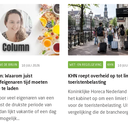
n webapp steeds belangrijker voor
Eigen webapp steeds bel
s
B&B's
ds meer bed & breakfasts kiezen voor
Steeds meer bed & breakf
eigen webapp om gasten vóór, tijdens
een eigen webapp om gas
 hun verblijf beter te informeren.
en na hun verblijf beter 
vroeg...
Waar vroeg...
NE DE BRUIN
WET- EN REGELGEVING
KHN
10 JULI 2026
10 JUL
in: Waarom juist
KHN roept overheid op tot li
jfeigenaren tijd moeten
toeristenbelasting
te laden
Koninklijke Horeca Nederland
oor veel eigenaren van een
het kabinet op om een limiet i
st de drukste periode van
voor de toeristenbelasting. U
t dan lijkt vakantie of een dag
vergelijking die de brancheorg.
ogelijk...