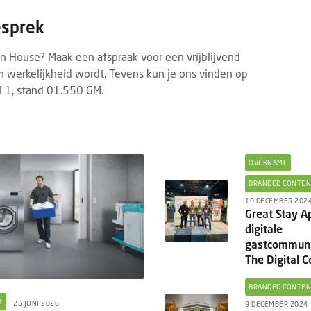
esprek
 House? Maak een afspraak voor een vrijblijvend
 werkelijkheid wordt. Tevens kun je ons vinden op
 1, stand 01.550 GM.
OVERNAME
BRANDED CONTE
10 DECEMBER 202
Great Stay Ap
digitale
gastcommuni
The Digital 
BRANDED CONTE
T
25 JUNI 2026
9 DECEMBER 2024