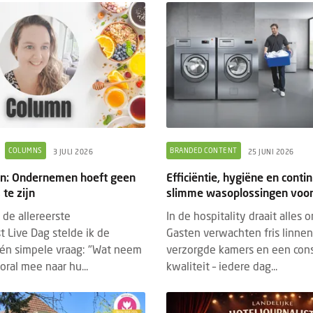
COLUMNS
BRANDED CONTENT
3 JULI 2026
25 JUNI 2026
uin: Ondernemen hoeft geen
Efficiëntie, hygiëne en contin
te zijn
slimme wasoplossingen voor
 de allereerste
In de hospitality draait alles 
t Live Dag stelde ik de
Gasten verwachten fris linne
én simpele vraag: "Wat neem
verzorgde kamers en een con
oral mee naar hu...
kwaliteit – iedere dag...