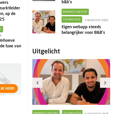
b&b's
wers
marktleider
BRANDED CONTENT
en, op de
025
TECHNOLOGIE
5 AUGUSTUS 2026
Eigen webapp steeds
NT
belangrijker voor B&B's
4
omhoeve
 de luxe van
Uitgelicht
GIE
BRANDED CONTENT
TECHNOLOGIE
5 AUGUSTUS 2026
5 AUGUSTUS 2026