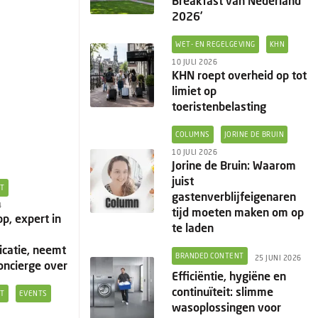
Breakfast van Nederland
2026’
WET- EN REGELGEVING
KHN
10 JULI 2026
KHN roept overheid op tot
limiet op
toeristenbelasting
COLUMNS
JORINE DE BRUIN
10 JULI 2026
Jorine de Bruin: Waarom
juist
NT
gastenverblijfeigenaren
4
tijd moeten maken om op
p, expert in
te laden
catie, neemt
BRANDED CONTENT
25 JUNI 2026
Concierge over
Efficiëntie, hygiëne en
continuïteit: slimme
NT
EVENTS
wasoplossingen voor