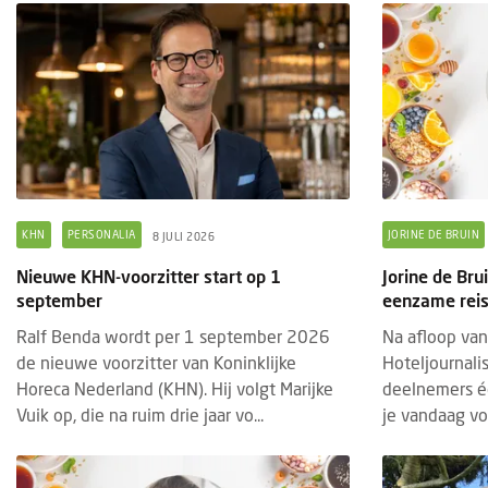
KHN
PERSONALIA
JORINE DE BRUIN
8 JULI 2026
Nieuwe KHN-voorzitter start op 1
Jorine de Br
september
eenzame reis 
Ralf Benda wordt per 1 september 2026
Na afloop van
de nieuwe voorzitter van Koninklijke
Hoteljournalis
Horeca Nederland (KHN). Hij volgt Marijke
deelnemers é
Vuik op, die na ruim drie jaar vo...
je vandaag vo