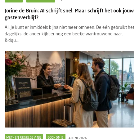
Jorine de Bruin: AI schrijft snel. Maar schrijft het ook jóúw
gastenverblijf?
AI. Je kunt er inmiddels bijna niet meer omheen. De één gebruikt het
dagelijks, de ander kijkt er nog een beetje wantrouwend naar.
&ldqu...
WET- EN REGELGEVING
ECONOMIE
4 JUNI 2026