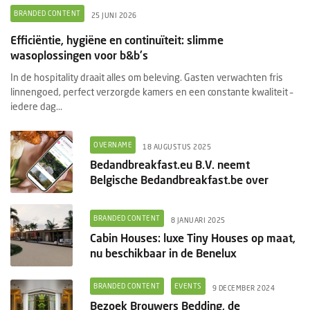
BRANDED CONTENT
25 JUNI 2026
Efficiëntie, hygiëne en continuïteit: slimme
wasoplossingen voor b&b's
In de hospitality draait alles om beleving. Gasten verwachten fris
linnengoed, perfect verzorgde kamers en een constante kwaliteit –
iedere dag...
OVERNAME
18 AUGUSTUS 2025
Bedandbreakfast.eu B.V. neemt
Belgische Bedandbreakfast.be over
BRANDED CONTENT
8 JANUARI 2025
Cabin Houses: luxe Tiny Houses op maat,
nu beschikbaar in de Benelux
BRANDED CONTENT
EVENTS
9 DECEMBER 2024
Bezoek Brouwers Bedding, de