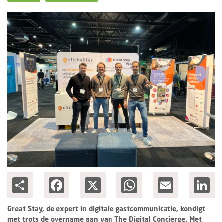
Ondernemen
Share
Facebook
X
WhatsApp
Email
Lin
Great Stay, de expert in digitale gastcommunicatie, kondigt
met trots de overname aan van The Digital Concierge. Met