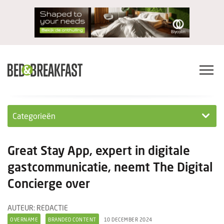
Categorieën
Columns
Great Stay App, expert in digitale
Wet- en regelgeving
gastcommunicatie, neemt The Digital
Concierge over
Internationaal
Interviews
AUTEUR: REDACTIE
OVERNAME
BRANDED CONTENT
10 DECEMBER 2024