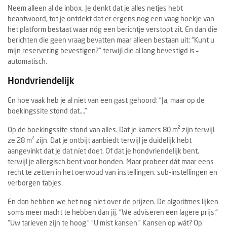
Neem alleen al de inbox. Je denkt dat je alles netjes hebt
beantwoord, tot je ontdekt dat er ergens nog een vaag hoekje van
het platform bestaat waar nóg een berichtje verstopt zit. En dan die
berichten die geen vraag bevatten maar alleen bestaan uit: “Kunt u
mijn reservering bevestigen?” terwijl die al lang bevestigd is –
automatisch.
Hondvriendelijk
En hoe vaak heb je al niet van een gast gehoord: “Ja, maar op de
boekingssite stond dat….”
Op de boekingssite stond van alles. Dat je kamers 80 m² zijn terwijl
ze 28 m² zijn. Dat je ontbijt aanbiedt terwijl je duidelijk hebt
aangevinkt dat je dat níet doet. Of dat je hondvriendelijk bent,
terwijl je allergisch bent voor honden. Maar probeer dát maar eens
recht te zetten in het oerwoud van instellingen, sub-instellingen en
verborgen tabjes.
En dan hebben we het nog niet over de prijzen. De algoritmes lijken
soms meer macht te hebben dan jij. “We adviseren een lagere prijs.”
“Uw tarieven zijn te hoog.” “U mist kansen.” Kansen op wát? Op