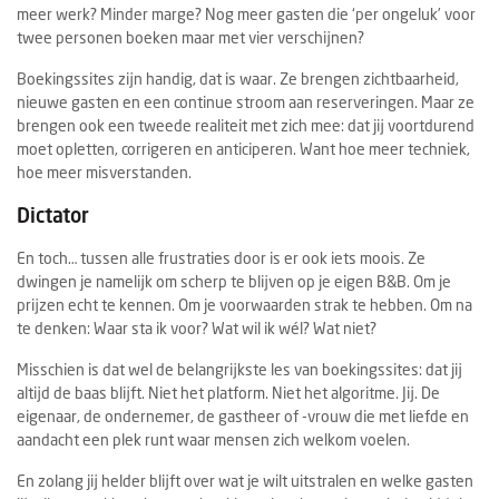
meer werk? Minder marge? Nog meer gasten die ‘per ongeluk’ voor
twee personen boeken maar met vier verschijnen?
Boekingssites zijn handig, dat is waar. Ze brengen zichtbaarheid,
nieuwe gasten en een continue stroom aan reserveringen. Maar ze
brengen ook een tweede realiteit met zich mee: dat jij voortdurend
moet opletten, corrigeren en anticiperen. Want hoe meer techniek,
hoe meer misverstanden.
Dictator
En toch… tussen alle frustraties door is er ook iets moois. Ze
dwingen je namelijk om scherp te blijven op je eigen B&B. Om je
prijzen echt te kennen. Om je voorwaarden strak te hebben. Om na
te denken: Waar sta ik voor? Wat wil ik wél? Wat niet?
Misschien is dat wel de belangrijkste les van boekingssites: dat jij
altijd de baas blijft. Niet het platform. Niet het algoritme. Jij. De
eigenaar, de ondernemer, de gastheer of -vrouw die met liefde en
aandacht een plek runt waar mensen zich welkom voelen.
En zolang jij helder blijft over wat je wilt uitstralen en welke gasten