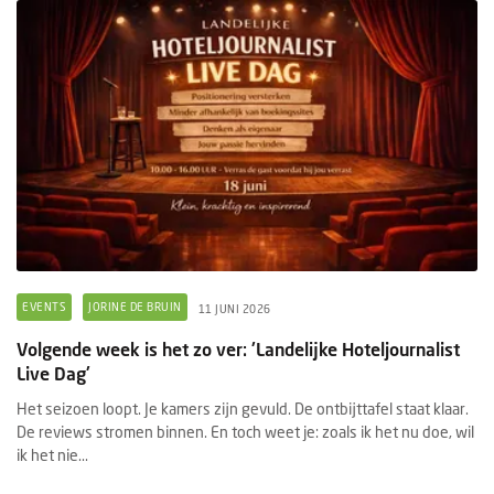
EVENTS
JORINE DE BRUIN
11 JUNI 2026
Volgende week is het zo ver: 'Landelijke Hoteljournalist
Live Dag'
Het seizoen loopt. Je kamers zijn gevuld. De ontbijttafel staat klaar.
De reviews stromen binnen. En toch weet je: zoals ik het nu doe, wil
ik het nie...