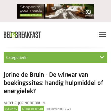
Categorieën
Columns
Jorine de Bruin - De wirwar van
Wet- en regelgeving
boekingssites: handig hulpmiddel of
energielek?
Internationaal
Interviews
AUTEUR: JORINE DE BRUIN
COLUMNS
JORINE DE BRUIN
28 NOVEMBER 2025