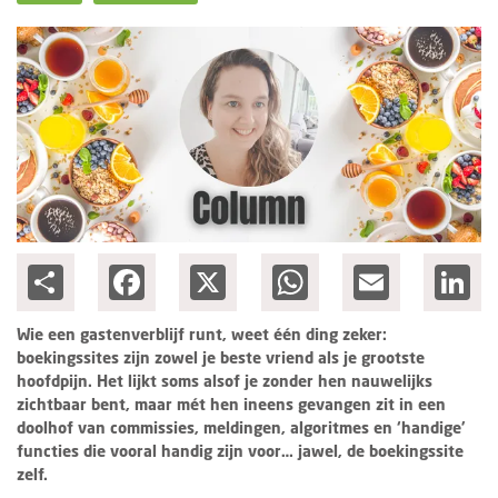
Ondernemen
Share
Facebook
X
WhatsApp
Email
Lin
Wie een gastenverblijf runt, weet één ding zeker:
boekingssites zijn zowel je beste vriend als je grootste
hoofdpijn. Het lijkt soms alsof je zonder hen nauwelijks
zichtbaar bent, maar mét hen ineens gevangen zit in een
doolhof van commissies, meldingen, algoritmes en ‘handige’
functies die vooral handig zijn voor… jawel, de boekingssite
zelf.