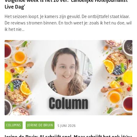
Live Dag'
Het seizoen loopt. Je kamers zijn gevuld. De ontbijttafel staat klaar.
De reviews stromen binnen. En toch weet je: zoals ik het nu doe, wil
ik het nie...
COLUMNS
JORINE DE BRUIN
5 JUNI 2026
Jorine de Bruin: AI schrijft snel. Maar schrijft het ook jóúw