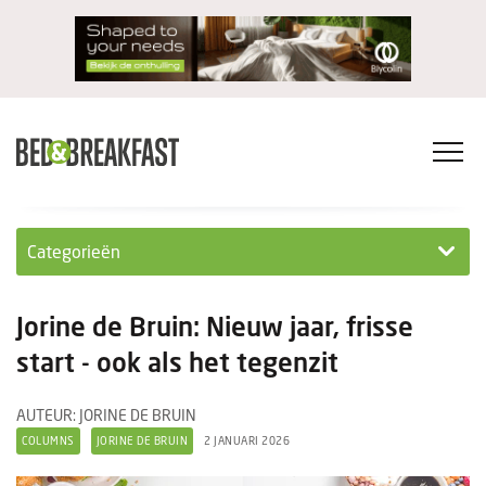
Categorieën
Columns
Jorine de Bruin: Nieuw jaar, frisse
Wet- en regelgeving
start - ook als het tegenzit
Internationaal
AUTEUR: JORINE DE BRUIN
COLUMNS
JORINE DE BRUIN
2 JANUARI 2026
Interviews