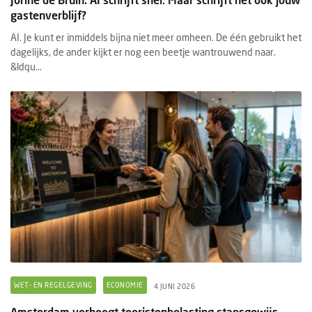
gastenverblijf?
AI. Je kunt er inmiddels bijna niet meer omheen. De één gebruikt het
dagelijks, de ander kijkt er nog een beetje wantrouwend naar.
&ldqu...
WET- EN REGELGEVING
ECONOMIE
4 JUNI 2026
Amsterdam verhoogt toeristenbelasting stapsgewijs