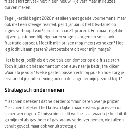
frisse start zit vaak niet in een nieuw likje verf, maar in keuzes
durven maken.
Tegelijkertijd begint 2026 niet alleen met goede voornemens, maar
ook met een stevige realiteit: per 1 januari is het btw-tarief op
logies verhoogd van 9 procent naar 21 procent. Een maatregel die
bij veel gastenverblijfeigenaren vragen, zorgen en soms ook
frustratie oproept. Moet ik mijn prijzen (nog meer) verhogen? Hoe
leg ik dit uit aan gasten? Wat betekent dit voor mijn marge?
Het is begrijpelijk als dit voelt als een domper op die frisse start.
Toch is juist dit hét moment om opnieuw naar je bedrijf te kijken.
Waar sta je voor? Welke gasten passen écht bij jou? En hoe zorg je
ervoor dat je onderneming ook op de lange termijn gezond blijft?
Strategisch ondernemen
Misschien betekent dat helderder communiceren over je prijzen.
Misschien betekent het kritisch kijken naar kosten, processen of
samenwerkingen. Of misschien is dit wel het jaar waarin je besluit: ik
ga mijn rol als gastheer of gastvrouw serieuzer nemen, niet alleen
vanuit gevoel, maar ook vanuit strategie.