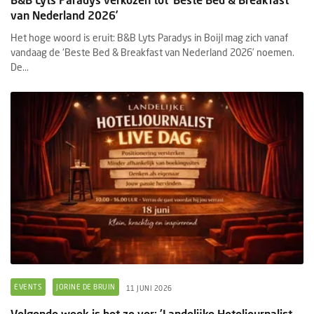
van Nederland 2026’
Het hoge woord is eruit: B&B Lyts Paradys in Boijl mag zich vanaf
vandaag de ‘Beste Bed & Breakfast van Nederland 2026’ noemen.
De...
EVENTS
JORINE DE BRUIN
11 JUNI 2026
Volgende week is het zo ver: 'Landelijke Hoteljournalist