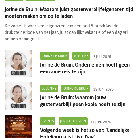
Jorine de Bruin: Waarom juist gastenverblijfeigenaren tijd
moeten maken om op te laden
De zomer is voor veel eigenaren van een bed & breakfast de
drukste periode van het jaar. Juist dan lijkt vakantie of een dag vrij
nemen onmogelijk...
JORINE DE BRUIN
COLUMNS
3 JULI 2026
Jorine de Bruin: Ondernemen hoeft geen
eenzame reis te zijn
COLUMNS
JORINE DE BRUIN
19 JUNI 2026
Jorine de Bruin: Waarom jouw
gastenverblijf geen kopie hoeft te zijn
EVENTS
JORINE DE BRUIN
11 JUNI 2026
Volgende week is het zo ver: 'Landelijke
Hoteljournalist Live Dag'