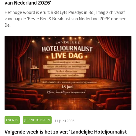
van Nederland 2026’
Het hoge woord is eruit: B&B Lyts Paradys in Boijl mag zich vanaf
vandaag de ‘Beste Bed & Breakfast van Nederland 2026’ noemen.
De...
EVENTS
JORINE DE BRUIN
11 JUNI 2026
Volgende week is het zo ver: 'Landelijke Hoteljournalist