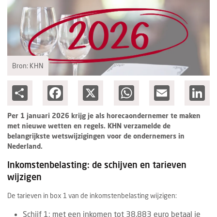
Ondernemen
Bron: KHN
Share
Facebook
X
WhatsApp
Email
Lin
Per 1 januari 2026 krijg je als horecaondernemer te maken
met nieuwe wetten en regels. KHN verzamelde de
belangrijkste wetswijzigingen voor de ondernemers in
Nederland.
Inkomstenbelasting: de schijven en tarieven
wijzigen
De tarieven in box 1 van de inkomstenbelasting wijzigen:
Schijf 1: met een inkomen tot 38.883 euro betaal je