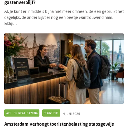
gastenverblijf?
AI. Je kunt er inmiddels bijna niet meer omheen. De één gebruikt het
dagelijks, de ander kijkt er nog een beetje wantrouwend naar.
&ldqu...
WET- EN REGELGEVING
ECONOMIE
4 JUNI 2026
Amsterdam verhoogt toeristenbelasting stapsgewijs