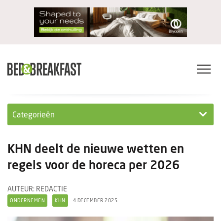
Categorieën
Columns
KHN deelt de nieuwe wetten en
Wet- en regelgeving
regels voor de horeca per 2026
Internationaal
AUTEUR: REDACTIE
ONDERNEMEN
KHN
4 DECEMBER 2025
Interviews