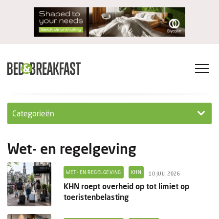
Categorieën
Columns
Wet- en regelgeving
Wet- en regelgeving
WET- EN REGELGEVING
KHN
10 JULI 2026
Internationaal
KHN roept overheid op tot limiet op
toeristenbelasting
Interviews