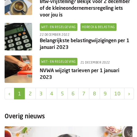
Btw-vrijstelling? Bekijk vóór 2 december
of de kleineondernemersregeling iets
voor jou is
WET- EN REGELGEVING
HORECA & BELASTING
22 DECEMBER 2022
Belangrijkste belastingwijzigingen per 1
januari 2023
WET- EN REGELGEVING
21 DECEMBER 2022
NVWA wijzigt tarieven per 1 januari
2023
‹
1
2
3
4
5
6
7
8
9
10
›
Overig nieuws