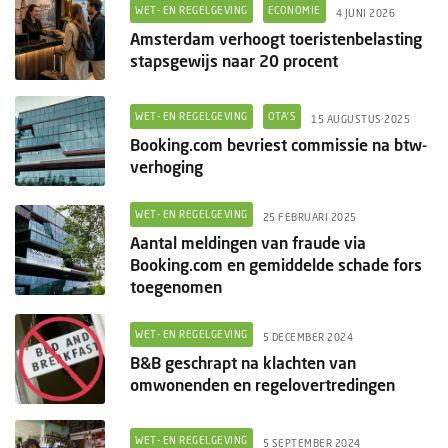
Ondernemen
WET- EN REGELGEVING
ECONOMIE
4 JUNI 2026
Amsterdam verhoogt toeristenbelasting
stapsgewijs naar 20 procent
WET- EN REGELGEVING
OTA'S
15 AUGUSTUS 2025
Booking.com bevriest commissie na btw-
verhoging
WET- EN REGELGEVING
25 FEBRUARI 2025
Aantal meldingen van fraude via
Booking.com en gemiddelde schade fors
toegenomen
WET- EN REGELGEVING
5 DECEMBER 2024
B&B geschrapt na klachten van
omwonenden en regelovertredingen
WET- EN REGELGEVING
5 SEPTEMBER 2024