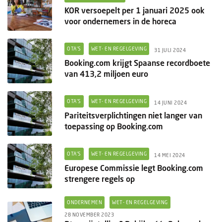
KOR versoepelt per 1 januari 2025 ook
voor ondernemers in de horeca
OTA'S
WET- EN REGELGEVING
31 JULI 2024
Booking.com krijgt Spaanse recordboete
van 413,2 miljoen euro
OTA'S
WET- EN REGELGEVING
14 JUNI 2024
Pariteitsverplichtingen niet langer van
toepassing op Booking.com
OTA'S
WET- EN REGELGEVING
14 MEI 2024
Europese Commissie legt Booking.com
strengere regels op
ONDERNEMEN
WET- EN REGELGEVING
28 NOVEMBER 2023