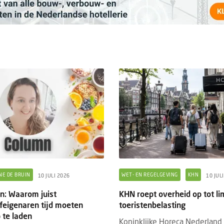
n webapp steeds belangrijker voor
Eigen webapp steeds bel
s
B&B's
ds meer bed & breakfasts kiezen voor
Steeds meer bed & breakf
eigen webapp om gasten vóór, tijdens
een eigen webapp om gas
 hun verblijf beter te informeren.
en na hun verblijf beter 
vroeg...
Waar vroeg...
NE DE BRUIN
WET- EN REGELGEVING
KHN
10 JULI 2026
10 JUL
in: Waarom juist
KHN roept overheid op tot li
jfeigenaren tijd moeten
toeristenbelasting
te laden
Koninklijke Horeca Nederland