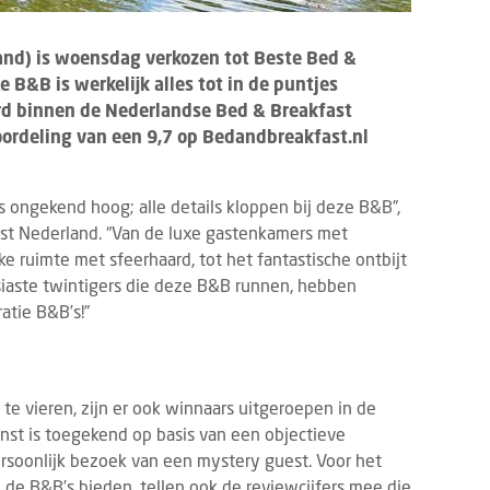
nd) is woensdag verkozen tot Beste Bed &
 B&B is werkelijk alles tot in de puntjes
rd binnen de Nederlandse Bed & Breakfast
oordeling van een 9,7 op Bedandbreakfast.nl
 ongekend hoog; alle details kloppen bij deze B&B”,
st Nederland. “Van de luxe gastenkamers met
ke ruimte met sfeerhaard, tot het fantastische ontbijt
siaste twintigers die deze B&B runnen, hebben
atie B&B’s!”
te vieren, zijn er ook winnaars uitgeroepen in de
nst is toegekend op basis van een objectieve
ersoonlijk bezoek van een mystery guest. Voor het
e de B&B’s bieden, tellen ook de reviewcijfers mee die