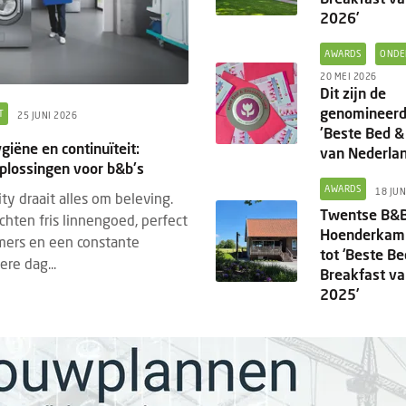
2026’
AWARDS
ONDE
20 MEI 2026
Dit zijn de
genomineerd
T
25 JUNI 2026
'Beste Bed &
ygiëne en continuïteit:
van Nederla
lossingen voor b&b's
AWARDS
18 JUN
ity draait alles om beleving.
Twentse B&
hten fris linnengoed, perfect
Hoenderkam
mers en een constante
tot ‘Beste B
ere dag...
Breakfast v
2025’
DED CONTENT
TECHNOLOGIE
BRANDED CONTENT
TECHNOLO
5 AUGUSTUS 2026