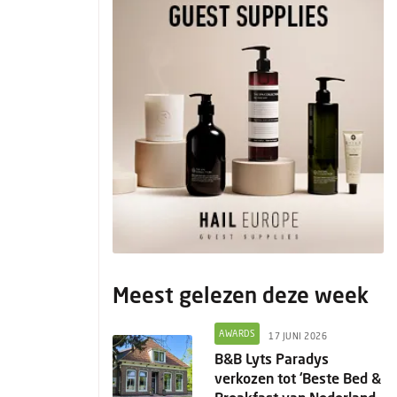
Meest gelezen deze week
AWARDS
17 JUNI 2026
B&B Lyts Paradys
verkozen tot ‘Beste Bed &