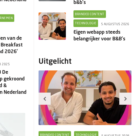
b&b's
BRANDED CONTENT
RNEMEN
TECHNOLOGIE
5 AUGUSTUS 2026
Eigen webapp steeds
en van de
belangrijker voor B&B's
 Breakfast
nd 2026'
Uitgelicht
I 2025
B De
p gekroond
ed &
an Nederland
GIE
BRANDED CONTENT
TECHNOLOGIE
5 AUGUSTUS 2026
5 AUGUSTUS 2026