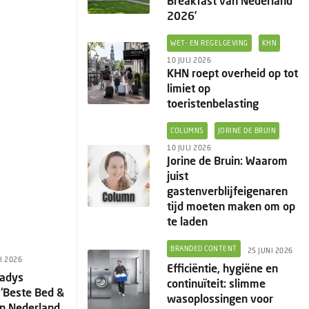
Breakfast van Nederland
2026’
WET- EN REGELGEVING
KHN
10 JULI 2026
KHN roept overheid op tot
limiet op
toeristenbelasting
COLUMNS
JORINE DE BRUIN
10 JULI 2026
Jorine de Bruin: Waarom
juist
gastenverblijfeigenaren
tijd moeten maken om op
te laden
BRANDED CONTENT
25 JUNI 2026
I 2026
Efficiëntie, hygiëne en
radys
continuïteit: slimme
 ‘Beste Bed &
wasoplossingen voor
an Nederland