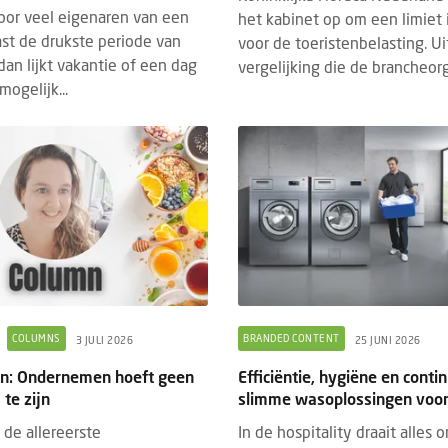
oor veel eigenaren van een
het kabinet op om een limiet i
st de drukste periode van
voor de toeristenbelasting. U
t dan lijkt vakantie of een dag
vergelijking die de brancheorg.
ogelijk...
COLUMNS
BRANDED CONTENT
3 JULI 2026
25 JUNI 2026
uin: Ondernemen hoeft geen
Efficiëntie, hygiëne en contin
te zijn
slimme wasoplossingen voor
 de allereerste
In de hospitality draait alles 