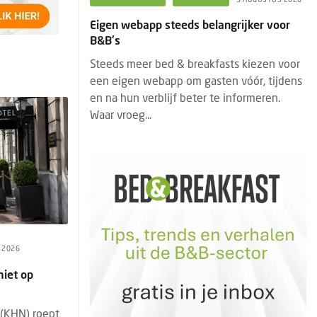
angrijker voor
Eigen webapp steeds belangrijker voor
B&B's
asts kiezen voor
Steeds meer bed & breakfasts kiezen voor
ten vóór, tijdens
een eigen webapp om gasten vóór, tijdens
te informeren.
en na hun verblijf beter te informeren.
Waar vroeg...
I 2026
miet op
 (KHN) roept