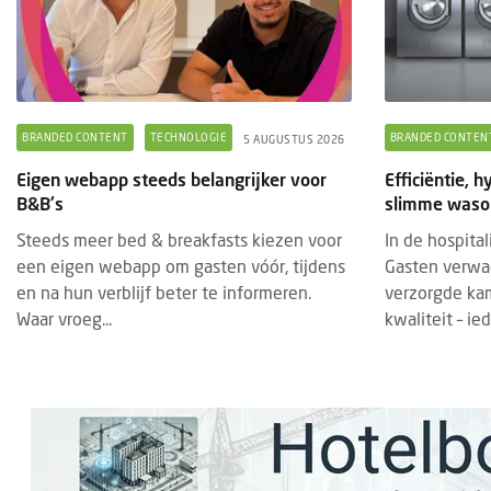
BRANDED CONTENT
TECHNOLOGIE
BRANDED CONTEN
5 AUGUSTUS 2026
Eigen webapp steeds belangrijker voor
Efficiëntie, h
B&B's
slimme wasop
Steeds meer bed & breakfasts kiezen voor
In de hospital
een eigen webapp om gasten vóór, tijdens
Gasten verwac
en na hun verblijf beter te informeren.
verzorgde ka
Waar vroeg...
kwaliteit – ied
BRAN