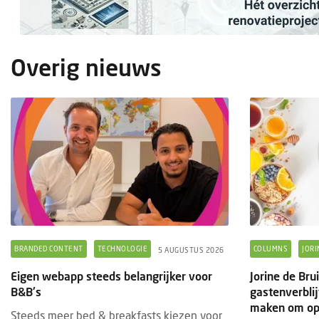
Eige
B&B'
Overig nieuws
Stee
een 
en na
Waar 
BRANDED CONTENT
TECHNOLOGIE
COLUMNS
JORI
5 AUGUSTUS 2026
Eigen webapp steeds belangrijker voor
Jorine de Bru
B&B's
gastenverbli
maken om op 
Steeds meer bed & breakfasts kiezen voor