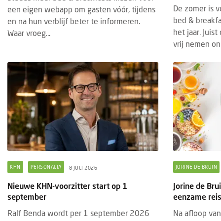
De zomer is v
een eigen webapp om gasten vóór, tijdens
bed & breakfa
en na hun verblijf beter te informeren.
het jaar. Juis
Waar vroeg...
vrij nemen onm
KHN
PERSONALIA
JORINE DE BRUIN
8 JULI 2026
Nieuwe KHN-voorzitter start op 1
Jorine de Br
september
eenzame reis 
Ralf Benda wordt per 1 september 2026
Na afloop van