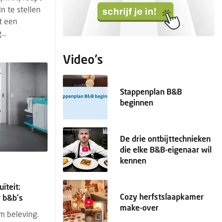
n te stellen
it een
..
Video's
Stappenplan B&B
beginnen
De drie ontbijttechnieken
die elke B&B-eigenaar wil
kennen
uïteit:
Cozy herfstslaapkamer
 b&b's
make-over
om beleving.