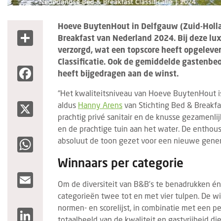
Hoeve BuytenHout in Delfgauw (Zuid-Holla
Share
Breakfast van Nederland 2024. Bij deze luxe
verzorgd, wat een topscore heeft opgeleve
Classificatie. Ook de gemiddelde gastenbe
Facebook
heeft bijgedragen aan de winst.
“Het kwaliteitsniveau van Hoeve BuytenHout is
X
aldus
Hanny Arens
van Stichting Bed & Breakfa
prachtig privé sanitair en de knusse gezamenlij
en de prachtige tuin aan het water. De enthou
WhatsApp
absoluut de toon gezet voor een nieuwe gener
Winnaars per categorie
Email
Om de diversiteit van B&B’s te benadrukken én 
categorieën twee tot en met vier tulpen. De wi
normen- en scorelijst, in combinatie met een p
LinkedIn
totaalbeeld van de kwaliteit en gastvrijheid di