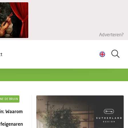
Adverteren?
ct
INE DE BRUIN
uin: Waarom
jfeigenaren