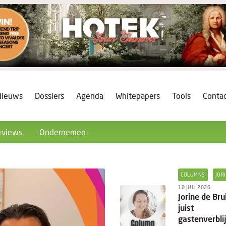
Nieuws
Dossiers
Agenda
Whitepapers
Tools
Conta
rviews
Ondernemen
COLUMNS
JOR
10 JULI 2026
Jorine de Br
juist
gastenverbli