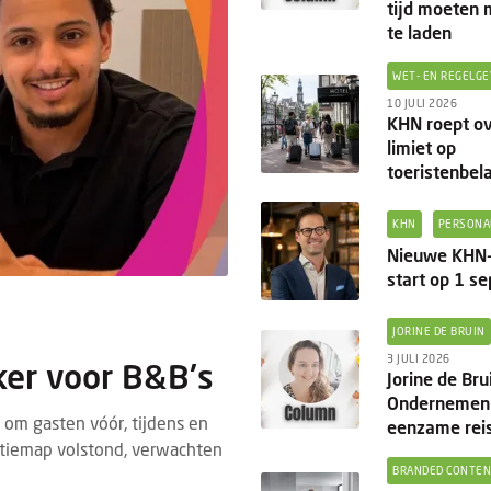
tijd moeten
te laden
WET- EN REGELGE
10 JULI 2026
KHN roept ov
limiet op
toeristenbel
KHN
PERSONA
Nieuwe KHN-
start op 1 s
JORINE DE BRUIN
3 JULI 2026
ker voor B&B's
Jorine de Bru
Ondernemen 
om gasten vóór, tijdens en
eenzame reis
matiemap volstond, verwachten
BRANDED CONTE