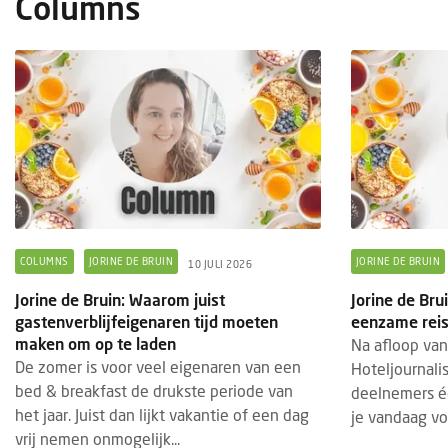
Columns
COLUMNS
JORINE DE BRUIN
JORINE DE BRUIN
10 JULI 2026
Jorine de Bruin: Waarom juist
Jorine de Br
gastenverblijfeigenaren tijd moeten
eenzame reis 
maken om op te laden
Na afloop van
De zomer is voor veel eigenaren van een
Hoteljournalis
bed & breakfast de drukste periode van
deelnemers é
het jaar. Juist dan lijkt vakantie of een dag
je vandaag vo
vrij nemen onmogelijk...