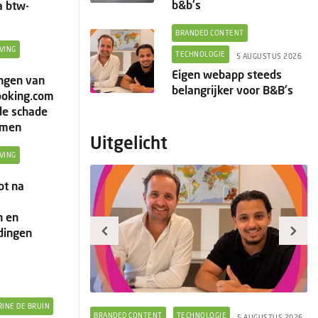
b&b's
a btw-
BRANDED CONTENT
VING
TECHNOLOGIE
5 AUGUSTUS 2026
Eigen webapp steeds
ingen van
belangrijker voor B&B's
ooking.com
de schade
omen
Uitgelicht
VING
pt na
 en
dingen
RINE DE BRUIN
GIE
BRANDED CONTENT
TECHNOLOGIE
5 AUGUSTUS 2026
5 AUGUSTUS 2026