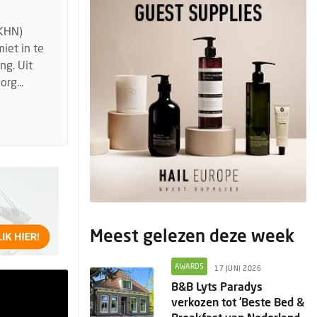
(KHN)
iet in te
ng. Uit
rg...
Meest gelezen deze week
AWARDS
17 JUNI 2026
B&B Lyts Paradys
verkozen tot ‘Beste Bed &