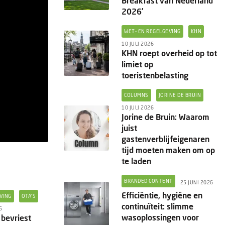
Breakfast van Nederland
2026’
WET- EN REGELGEVING
KHN
10 JULI 2026
KHN roept overheid op tot
limiet op
toeristenbelasting
COLUMNS
JORINE DE BRUIN
10 JULI 2026
Jorine de Bruin: Waarom
juist
gastenverblijfeigenaren
tijd moeten maken om op
te laden
BRANDED CONTENT
25 JUNI 2026
Efficiëntie, hygiëne en
VING
OTA'S
continuïteit: slimme
5
wasoplossingen voor
bevriest