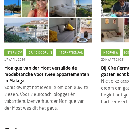
Eige
B&B'
Stee
een 
en na
Waar 
INTERVIEW
JORINE DE BRUIN
INTERNATIONAAL
INTERVIEW
JO
17 APRIL 2026
20 MAART 2026
Monique van der Most verruilde de
Bij Gîte Fer
modebranche voor twee appartementen
gasten echt 
in Málaga
Niet elke ac
Soms dwingt het leven je om opnieuw te
droom om gas
kiezen. Voor kleurcoach, blogger én
begint het ge
vakantiehuizenverhuurder Monique van
hart verovert.
der Most was dit het geva...