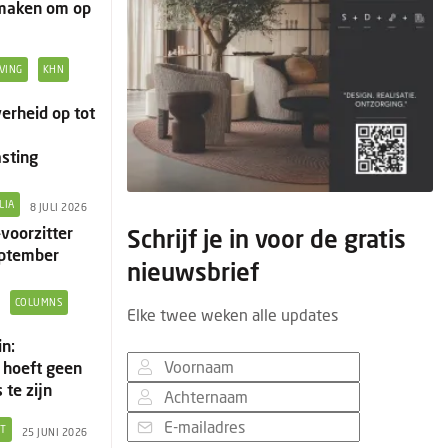
 maken om op
VING
KHN
erheid op tot
asting
LIA
8 JULI 2026
voorzitter
Schrijf je in voor de gratis
eptember
nieuwsbrief
COLUMNS
Elke twee weken alle updates
in:
hoeft geen
 te zijn
NT
25 JUNI 2026