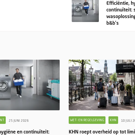
Efficiëntie, 
continuïteit:
wasoplossin
b&b's
ENT
WET- EN REGELGEVING
KHN
25 JUNI 2026
10 JULI 
 hygiëne en continuïteit:
KHN roept overheid op tot lim