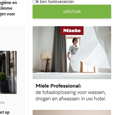
Ik ben toeleverancier
hygiëne en
 slimme
VERSTUUR
gen voor
2026
iet op