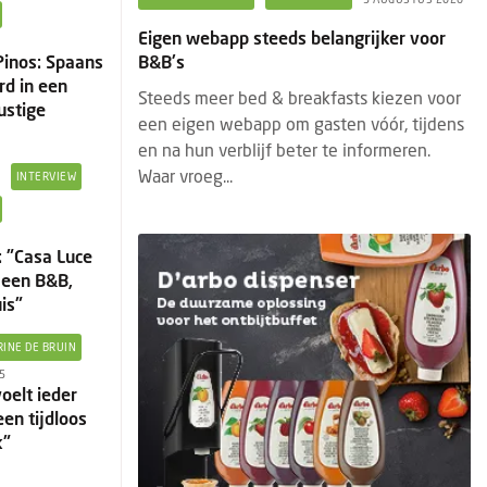
angrijker voor
Eigen webapp steeds belangrijker voor
Pinos: Spaans
B&B's
rd in een
asts kiezen voor
Steeds meer bed & breakfasts kiezen voor
ustige
ten vóór, tijdens
een eigen webapp om gasten vóór, tijdens
te informeren.
en na hun verblijf beter te informeren.
Waar vroeg...
INTERVIEW
 "Casa Luce
n een B&B,
is"
RINE DE BRUIN
5
oelt ieder
en tijdloos
k"