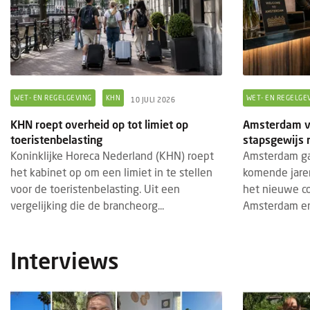
WET- EN REGELGEVING
KHN
WET- EN REGELGE
10 JULI 2026
KHN roept overheid op tot limiet op
Amsterdam ve
toeristenbelasting
stapsgewijs 
Koninklijke Horeca Nederland (KHN) roept
Amsterdam gaa
het kabinet op om een limiet in te stellen
komende jaren
voor de toeristenbelasting. Uit een
het nieuwe co
vergelijking die de brancheorg...
Amsterdam en
Interviews
BRAN