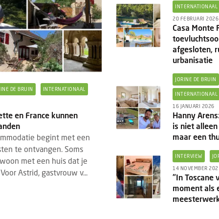
INTERNATIONAAL
n webapp steeds belangrijker voor
Eigen webapp steeds bel
20 FEBRUARI 2026
Casa Monte 
s
B&B's
toevluchtsoo
ds meer bed & breakfasts kiezen voor
Steeds meer bed & breakf
afgesloten, r
eigen webapp om gasten vóór, tijdens
een eigen webapp om gas
urbanisatie
 hun verblijf beter te informeren.
en na hun verblijf beter 
vroeg...
Waar vroeg...
JORINE DE BRUIN
RINE DE BRUIN
INTERNATIONAAL
INTERNATIONAAL
16 JANUARI 2026
Hanny Arens:
mette en France kunnen
is niet allee
landen
maar een thu
commodatie begint met een
ten te ontvangen. Soms
INTERVIEW
JO
woon met een huis dat je
14 NOVEMBER 202
 Voor Astrid, gastvrouw v...
"In Toscane v
moment als e
meesterwer