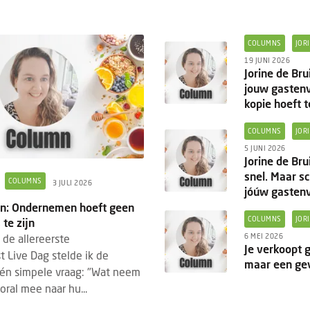
COLUMNS
JOR
19 JUNI 2026
Jorine de Br
jouw gastenv
kopie hoeft t
COLUMNS
JOR
5 JUNI 2026
Jorine de Brui
snel. Maar sc
COLUMNS
3 JULI 2026
jóúw gastenv
uin: Ondernemen hoeft geen
COLUMNS
JOR
te zijn
6 MEI 2026
 de allereerste
Je verkoopt 
t Live Dag stelde ik de
maar een ge
én simpele vraag: "Wat neem
oral mee naar hu...