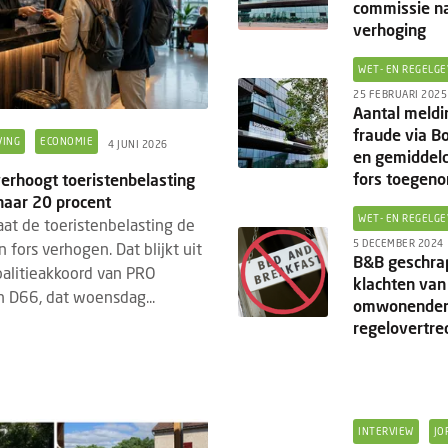
commissie n
verhoging
WET- EN REGELGE
25 FEBRUARI 2025
Aantal meld
fraude via B
VING
ECONOMIE
4 JUNI 2026
en gemiddel
fors toegen
rhoogt toeristenbelasting
naar 20 procent
WET- EN REGELGE
t de toeristenbelasting de
5 DECEMBER 2024
 fors verhogen. Dat blijkt uit
B&B geschra
alitieakkoord van PRO
klachten van
 D66, dat woensdag...
omwonenden
regelovertre
INTERVIEW
JO
DED CONTENT
TECHNOLOGIE
BRANDED CONTENT
TECHNOLO
5 AUGUSTUS 2026