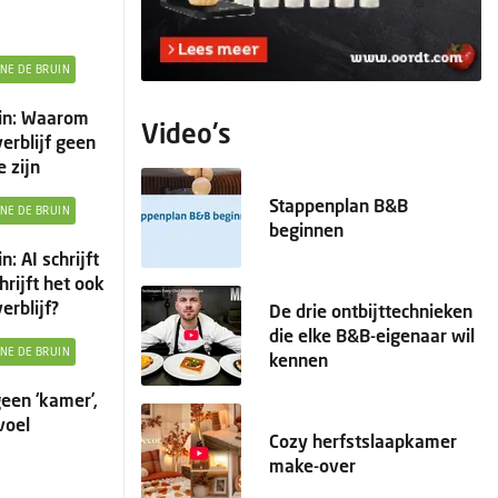
INE DE BRUIN
uin: Waarom
Video's
erblijf geen
e zijn
Stappenplan B&B
INE DE BRUIN
beginnen
n: AI schrijft
hrijft het ook
erblijf?
De drie ontbijttechnieken
die elke B&B-eigenaar wil
INE DE BRUIN
kennen
geen ‘kamer’,
voel
Cozy herfstslaapkamer
make-over